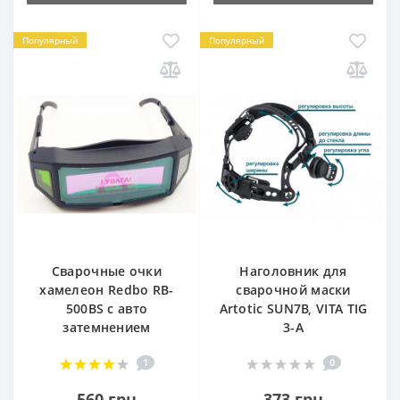
Популярный
Популярный
Сварочные очки
Наголовник для
хамелеон Redbo RB-
сварочной маски
500BS с авто
Artotic SUN7B, VITA TIG
затемнением
3-A
1
0
560 грн
373 грн