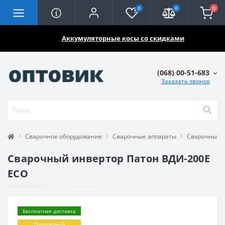
0
0
0
🔥🔥🔥
Аккумуляторные косы со скидками
(068) 00-51-683
Заказать звонок
Сварочное оборудование
Сварочные аппараты
Сварочные 
Сварочный инвертор Патон ВДИ-200E
ECO
Бесплатная доставка
Популярный