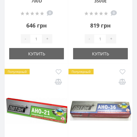
700D
3500E
0
0
646 грн
819 грн
-
+
-
+
КУПИТЬ
КУПИТЬ
Популярный
Популярный