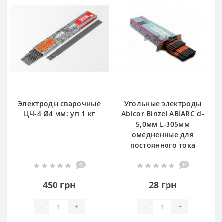
Электроды сварочные
Угольные электроды
ЦЧ-4 Ø4 мм: уп 1 кг
Abicor Binzel ABIARC d-
5,0мм L-305мм
омедненные для
постоянного тока
0
0
450 грн
28 грн
-
+
-
+