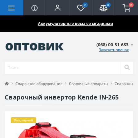
0
0
0
🔥🔥🔥
Аккумуляторные косы со скидками
(068) 00-51-683
Заказать звонок
Сварочное оборудование
Сварочные аппараты
Сварочные 
Сварочный инвертор Kende IN-265
Популярный