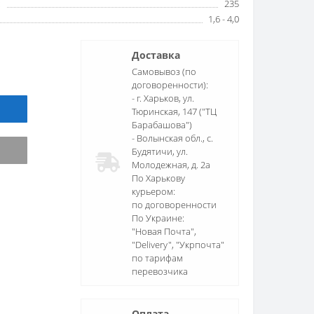
:
235
1,6 - 4,0
Доставка
Самовывоз (по
договоренности):
- г. Харьков, ул.
Тюринская, 147 ("ТЦ
Барабашова")
- Волынская обл., c.
Будятичи, ул.
Молодежная, д. 2а
По Харькову
курьером:
по договоренности
По Украине:
"Новая Почта",
"Delivery", "Укрпочта"
по тарифам
перевозчика
Оплата