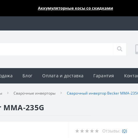
🔥🔥🔥
Аккумуляторные косы со скидками
одажа
Блог
Оплата и доставка
Гарантия
Конта
ы
Сварочные инверторы
Сварочный инвертор Becker MMA-235
r MMA-235G
Отзывы:
(0)