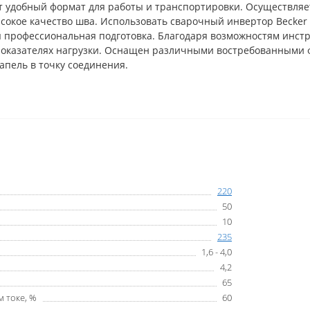
 удобный формат для работы и транспортировки. Осуществля
ысокое качество шва. Использовать сварочный инвертор Becke
 профессиональная подготовка. Благодаря возможностям инстр
показателях нагрузки. Оснащен различными востребованными 
апель в точку соединения.
220
50
10
235
1,6 - 4,0
4,2
65
 токе, %
60