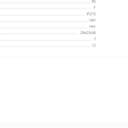
85
F
IP21S
Нет
Нет
29х23х36
7
12