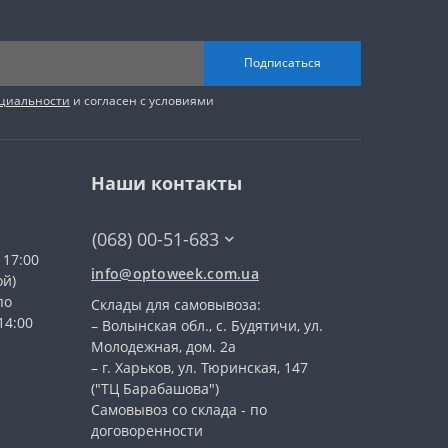
Подписаться
циальности
и согласен с условиями
Наши контакты
(068) 00-51-683
 17:00
info@optoweek.com.ua
ой)
по
Склады для самовывоза:
14:00
– Волынская обл., c. Будятичи, ул.
Молодежная, дом. 2а
– г. Харьков, ул. Тюринская, 147
("ТЦ Барабашова")
Самовывоз со склада - по
договоренности