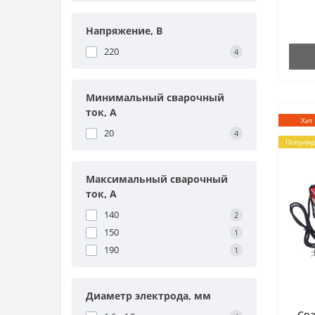
Напряжение, В
220
4
Минимальный сварочный
ток, А
Хит
20
4
Популя
Максимальный сварочный
ток, А
140
2
150
1
190
1
Диаметр электрода, мм
Св