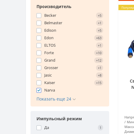
Производитель
Популя
Becker
+5
Belmaster
+1
Edison
+5
Edon
+63
ELTOS
+1
Forte
+10
Grand
+12
Grosser
+1
Jasic
+8
С
Kaiser
+15
N
Narva
Показать еще 24
Напря
Импульсный режим
Мин
Макси
Да
1
Диаме