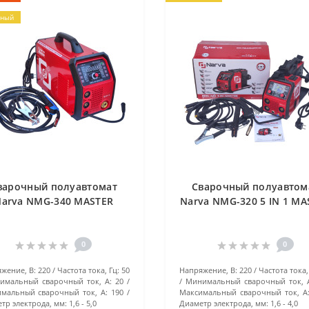
рный
варочный полуавтомат
Сварочный полуавтом
arva NMG-340 MASTER
Narva NMG-320 5 IN 1 MA
0
0
жение, В:
220
Частота тока, Гц:
50
Напряжение, В:
220
Частота тока,
имальный сварочный ток, А:
20
Минимальный сварочный ток, 
мальный сварочный ток, А:
190
Максимальный сварочный ток, А
тр электрода, мм:
1,6 - 5,0
Диаметр электрода, мм:
1,6 - 4,0