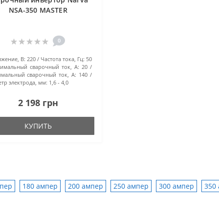
NSA-350 MASTER
0
жение, В:
220
Частота тока, Гц:
50
имальный сварочный ток, А:
20
мальный сварочный ток, А:
140
тр электрода, мм:
1,6 - 4,0
2 198 грн
КУПИТЬ
мпер
180 ампер
200 ампер
250 ампер
300 ампер
350