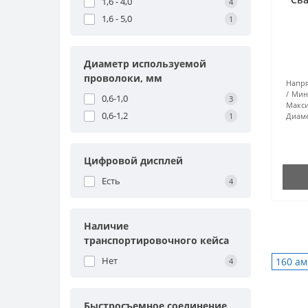
1,6 - 4,0
4
1,6 - 5,0
1
Диаметр используемой
проволоки, мм
Напря
Мин
0,6-1,0
3
Макси
0,6-1,2
1
Диаме
Цифровой дисплей
Есть
4
Наличие
транспортировочного кейса
Нет
160 а
4
Быстросъемное соединение