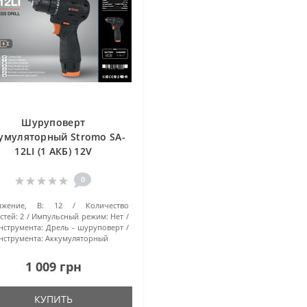
Шуруповерт
умуляторный Stromo SA-
12LI (1 АКБ) 12V
0
яжение, В:
12
Количество
стей:
2
Импульсный режим:
Нет
нструмента:
Дрель - шуруповерт
нструмента:
Аккумуляторный
1 009 грн
КУПИТЬ