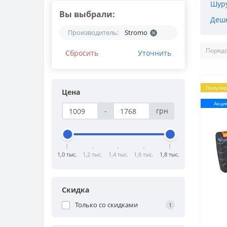
Шуру
Вы выбрали:
Деш
Производитель:
Stromo
Сбросить
Уточнить
Популя
Цена
Акци
-
грн
1,0 тыс.
1,2 тыс.
1,4 тыс.
1,6 тыс.
1,8 тыс.
Скидка
Только со cкидками
1