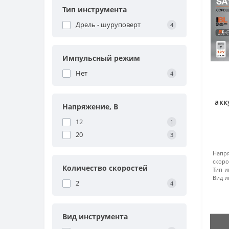
Тип инструмента
Дрель - шуруповерт
4
Импульсный режим
Нет
4
акк
Напряжение, В
12
1
20
3
Напр
скоро
Количество скоростей
Тип и
Вид и
2
4
Вид инструмента