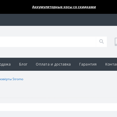
🔥🔥🔥
Аккумуляторные косы со скидками
одажа
Блог
Оплата и доставка
Гарантия
Конта
овёрты Stromo