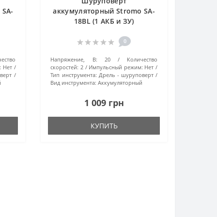
Шуруповерт
 SA-
аккумуляторный Stromo SA-
18BL (1 АКБ и ЗУ)
0
чество
Напряжение, В:
20
Количество
:
Нет
скоростей:
2
Импульсный режим:
Нет
верт
Тип инструмента:
Дрель - шуруповерт
й
Вид инструмента:
Аккумуляторный
1 009 грн
КУПИТЬ