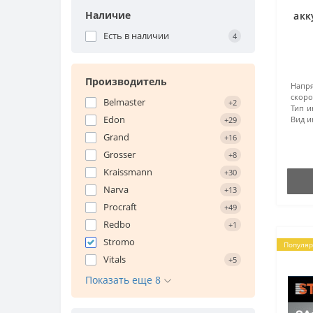
Наличие
акк
Есть в наличии
4
Производитель
Напр
скоро
Belmaster
+2
Тип и
Edon
Вид и
+29
Grand
+16
Grosser
+8
Kraissmann
+30
Narva
+13
Procraft
+49
Redbo
+1
Stromo
Популя
Vitals
+5
Показать еще 8