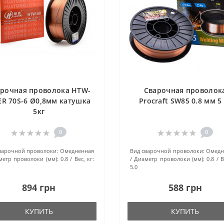
арочная проволока HTW-
Сварочная проволок
ER 70S-6 Ø0,8мм катушка
Procraft SW85 0.8 мм 5 
5кг
0
0
варочной проволоки:
Омедненная
Вид сварочной проволоки:
Омедн
метр проволоки (мм):
0.8
Вес, кг:
Диаметр проволоки (мм):
0.8
В
5.0
894 грн
588 грн
КУПИТЬ
КУПИТЬ