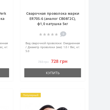
erk
Сварочная проволока марки
шка
ER70S-6 (аналог СВ08Г2С),
ф1,0 катушка 5кг
0
енная
Вид сварочной проволоки:
Омедненная
ес, кг:
Диаметр проволоки (мм):
1.0
Вес, кг:
5.0
728 грн
783 грн
КУПИТЬ
Популярный