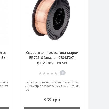
orte
Сварочная проволока марки
 5кг
ER70S-6 (аналог СВ08Г2С),
ф1,2 катушка 5кг
0
енная
Вид сварочной проволоки:
Омедненная
ес, кг:
Диаметр проволоки (мм):
1.2
Вес, кг:
5.0
969 грн