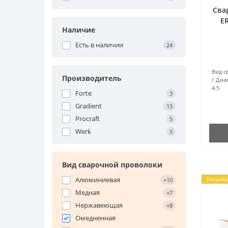
Сва
E
Наличие
Есть в наличии
24
Вид с
Производитель
Диа
4.5
Forte
3
Gradient
13
Procraft
5
Werk
3
Вид сварочной проволоки
Алюминиевая
Популя
+10
Медная
+7
Нержавеющая
+8
Омедненная