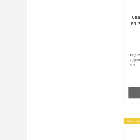
Сва
ER 
Вид с
Диа
5.0
Популя