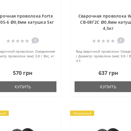
рочная проволока Forte
Сварочная проволока W
70S-6 Ø0,8мм катушка 5кг
СВ-08Г2С Ø0,8мм кату
4,5кг
0
0
варочной проволоки:
Омедненная
Вид сварочной проволоки:
Омедн
метр проволоки (мм):
0.8
Вес, кг:
Диаметр проволоки (мм):
0.8
В
4.5
570 грн
637 грн
КУПИТЬ
КУПИТЬ
рный
Популярный