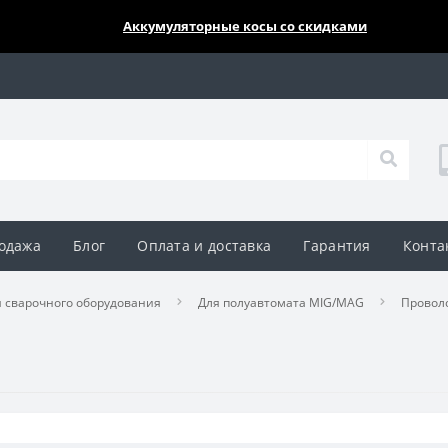
🔥🔥🔥
Аккумуляторные косы со скидками
одажа
Блог
Оплата и доставка
Гарантия
Конта
 сварочного оборудования
Для полуавтомата MIG/MAG
Проволо