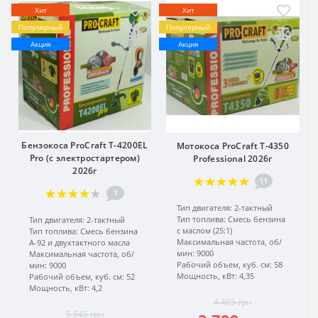
Хит
Хит
Популярный
Популярный
Акция
Акция
Бензокоса ProCraft T-4200EL
Мотокоса ProCraft T-4350
Pro (c электростартером)
Professional 2026г
2026г
11
1
Тип двигателя:
2-тактный
Тип топлива:
Смесь бензина
Тип двигателя:
2-тактный
с маслом (25:1)
Тип топлива:
Смесь бензина
Максимальная частота, об/
А-92 и двухтактного масла
мин:
9000
Максимальная частота, об/
Рабочий объем, куб. см:
58
мин:
9000
Мощность, кВт:
4,35
Рабочий объем, куб. см:
52
Мощность, кВт:
4,2
4 485 грн
5 545 грн