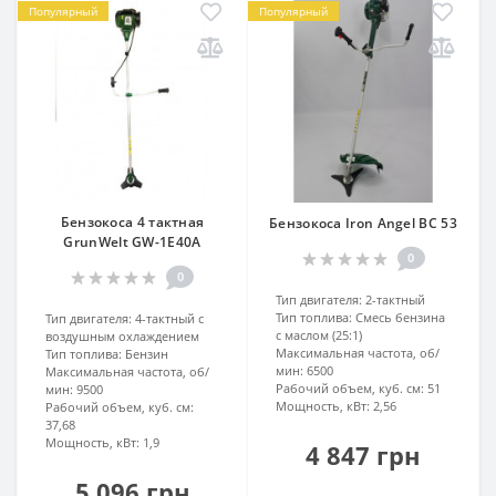
Популярный
Популярный
Бензокоса 4 тактная
Бензокоса Iron Angel BC 53
GrunWelt GW-1E40A
0
0
Тип двигателя:
2-тактный
Тип топлива:
Смесь бензина
Тип двигателя:
4-тактный с
с маслом (25:1)
воздушным охлаждением
Максимальная частота, об/
Тип топлива:
Бензин
мин:
6500
Максимальная частота, об/
Рабочий объем, куб. см:
51
мин:
9500
Мощность, кВт:
2,56
Рабочий объем, куб. см:
37,68
Мощность, кВт:
1,9
4 847 грн
5 096 грн