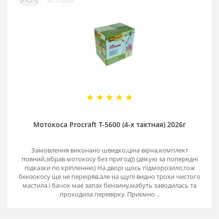
20.11.2025
Мотокоса Procraft T-5600 (4-х тактная) 2026г
Замовлення виконано швидко,ціна вірна,комплект
повний,зібрав мотокосу без пригод)) (дякую за попередні
підказки по кріпленню) На дворі щось підморозило,тож
бензокосу ще не переіряв,але на щупі видно трохи чистого
мастила і бачок мае запах бензину,мабуть заводилась та
проходила перевірку. Приємно ..