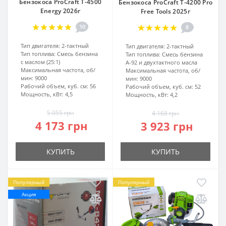
Бензокоса ProCraft T-4500
Бензокоса ProCraft T-4200 Pro
Energy 2026г
Free Tools 2025г
10
8
Тип двигателя:
2-тактный
Тип двигателя:
2-тактный
Тип топлива:
Смесь бензина
Тип топлива:
Смесь бензина
с маслом (25:1)
А-92 и двухтактного масла
Максимальная частота, об/
Максимальная частота, об/
мин:
9000
мин:
9000
Рабочий объем, куб. см:
56
Рабочий объем, куб. см:
52
Мощность, кВт:
4,5
Мощность, кВт:
4,2
5 055 грн
4 168 грн
4 173 грн
3 923 грн
КУПИТЬ
КУПИТЬ
Популярный
Популярный
Акция