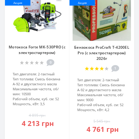
Акция
Акция
Мотокоса Forte MK-530PRO (c
Бензокоса ProCraft T-4200EL
электростартером)
Pro (c электростартером)
2026г
0
1
Тип двигателя:
2-тактный
Тип топлива:
Смесь бензина
Тип двигателя:
2-тактный
А-92 и двухтактного масла
Тип топлива:
Смесь бензина
Максимальная частота, об/
А-92 и двухтактного масла
мин:
10500
Максимальная частота, об/
Рабочий объем, куб. см:
52
мин:
9000
Мощность, кВт:
3,5
Рабочий объем, куб. см:
52
Мощность, кВт:
4,2
4 895 грн
4 213 грн
5 545 грн
4 761 грн