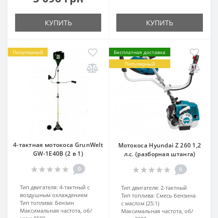
КУПИТЬ
КУПИТЬ
Популярный
Бесплатная доставка
Популярный
4-тактная мотокоса GrunWelt
Мотокоса Hyundai Z 260 1,2
GW-1E40B (2 в 1)
л.с. (разборная штанга)
0
0
Тип двигателя:
4-тактный с
Тип двигателя:
2-тактный
воздушным охлаждением
Тип топлива:
Смесь бензина
Тип топлива:
Бензин
с маслом (25:1)
Максимальная частота, об/
Максимальная частота, об/