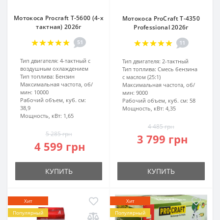
Мотокоса Procraft T-5600 (4-х
Мотокоса ProCraft T-4350
тактная) 2026г
Professional 2026г
51
11
Тип двигателя:
4-тактный с
Тип двигателя:
2-тактный
воздушным охлаждением
Тип топлива:
Смесь бензина
Тип топлива:
Бензин
с маслом (25:1)
Максимальная частота, об/
Максимальная частота, об/
мин:
10000
мин:
9000
Рабочий объем, куб. см:
Рабочий объем, куб. см:
58
38,9
Мощность, кВт:
4,35
Мощность, кВт:
1,65
4 485 грн
5 285 грн
3 799 грн
4 599 грн
КУПИТЬ
КУПИТЬ
Хит
Хит
Популярный
Популярный