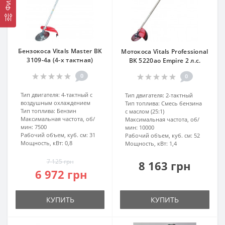
Бензокоса Vitals Master BK
Мотокоса Vitals Professional
3109-4a (4-х тактная)
BK 5220ao Empire 2 л.с.
0
0
Тип двигателя:
4-тактный с
Тип двигателя:
2-тактный
воздушным охлаждением
Тип топлива:
Смесь бензина
Тип топлива:
Бензин
с маслом (25:1)
Максимальная частота, об/
Максимальная частота, об/
мин:
7500
мин:
10000
Рабочий объем, куб. см:
31
Рабочий объем, куб. см:
52
Мощность, кВт:
0,8
Мощность, кВт:
1,4
7 125 грн
8 163 грн
6 972 грн
КУПИТЬ
КУПИТЬ