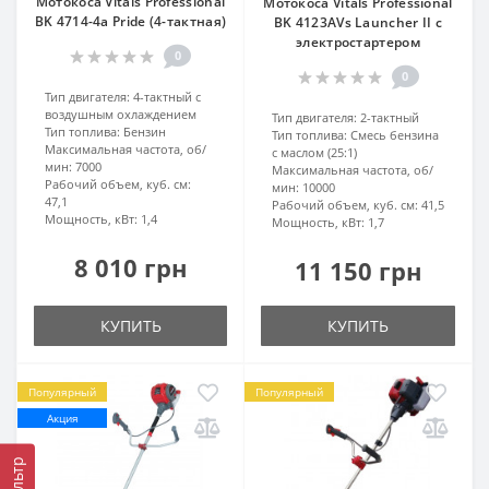
Мотокоса Vitals Professional
Мотокоса Vitals Professional
BK 4714-4a Pride (4-тактная)
BK 4123AVs Launcher II с
электростартером
0
0
Тип двигателя:
4-тактный с
воздушным охлаждением
Тип двигателя:
2-тактный
Тип топлива:
Бензин
Тип топлива:
Смесь бензина
Максимальная частота, об/
с маслом (25:1)
мин:
7000
Максимальная частота, об/
Рабочий объем, куб. см:
мин:
10000
47,1
Рабочий объем, куб. см:
41,5
Мощность, кВт:
1,4
Мощность, кВт:
1,7
8 010 грн
11 150 грн
КУПИТЬ
КУПИТЬ
Популярный
Популярный
Акция
Фильтр