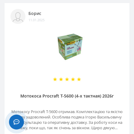
Борис
11.01.2025
Мотокоса Procraft T-5600 (4-х тактная) 2026г
Мотокосу Procraft T-5600 отримав. Комплектацією та якістю
товару задоволений. Особлива подяка Ігорю Васильовичу
за консультацію та оперативну доставку. За роботу коси на
скажу, поки що, так як січень за вікном. Щиро дякую...