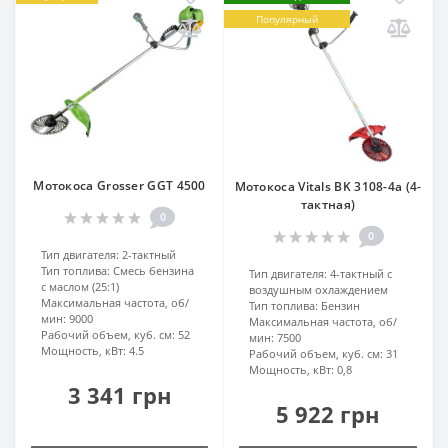
Популярный
Мотокоса Grosser GGT 4500
Мотокоса Vitals BK 3108-4a (4-
тактная)
0
0
Тип двигателя:
2-тактный
Тип топлива:
Смесь бензина
Тип двигателя:
4-тактный с
с маслом (25:1)
воздушным охлаждением
Максимальная частота, об/
Тип топлива:
Бензин
мин:
9000
Максимальная частота, об/
Рабочий объем, куб. см:
52
мин:
7500
Мощность, кВт:
4.5
Рабочий объем, куб. см:
31
Мощность, кВт:
0,8
3 341 грн
5 922 грн