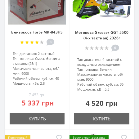
Бензокоса Forte MK-843HS
Мотокоса Grosser GGT 5500
(4-х тактная) 2026г
3
0
Тип двигателя:
2-тактный
Тип топлива:
Смесь бензина
Тип двигателя:
4-тактный с
с маслом (25:1)
воздушным охлаждением
Максимальная частота, об/
Тип топлива:
Бензин
мин:
9000
Максимальная частота, об/
Рабочий объем, куб. см:
40
мин:
9000
Мощность, кВт:
2,8
Рабочий объем, куб. см:
36
Мощность, кВт:
5,5
7 453 грн
5 337 грн
4 520 грн
КУПИТЬ
КУПИТЬ
Популярный
Бесплатная доставка