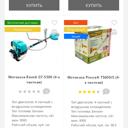
КУПИТЬ
КУПИТЬ
Бесплатная доставка
Хит
Популярный
Популярный
Акция
Мотокоса Revolt GT-5500 (4-х
Мотокоса Procraft T5600/S (4-
тактная)
х тактная)
0
1
Тип двигателя:
4-тактный с
Тип двигателя:
4-тактный с
воздушным охлаждением
воздушным охлаждением
Тип топлива:
Бензин
Тип топлива:
Бензин
Максимальная частота, об/
Максимальная частота, об/
мин:
9000
мин:
9000
Рабочий объем, куб. см:
Рабочий объем, куб. см:
38,9