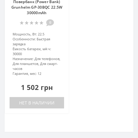
Повербанк (Power Bank)
Grunhelm GP-30BQC 22.5W
30000mAh
0
Мощность, Вт:
22.5
Особенности:
Быстрая
зарядка
Ёмкость батареи, мА·ч:
30000
Назначение:
Для телефонов,
Для планшетов, Для смарт-
часов
Гарантия, мес:
12
1 502 грн
НЕТ В НАЛИЧИИ