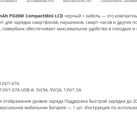
0mAh PD20W CompactMini LCD
черный + кабель — это компактны
т для зарядки смартфонов, наушников, смарт-часов и других п
, павербанк обеспечивает максимальное удобство в поездках и
 12V/1.67A
 12V/1.67A USB-A: 5V/3A, 9V/2A, 12V/1.5A
 отображения уровня заряда Поддержка быстрой зарядки до 20
версальная мобильная батарея — 1 шт. Инструкция по использ