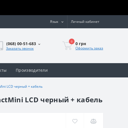
Язык
Личный кабинет
0
0 грн
(068) 00-51-683
Оформить заказ
Заказать звонок
кты
Производители
ini LCD черный + кабель
ctMini LCD черный + кабель