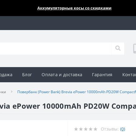
🔥🔥🔥
Аккумуляторные косы со скидками
одажа
Блог
Оплата и доставка
Гарантия
Конта
нки
Повербанк (Power Bank) Brevia ePower 10000mAh PD20W CompactM
evia ePower 10000mAh PD20W Compa
Отзывы:
(0)