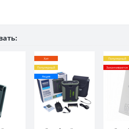
вать:
Хит
Популярный
Популярный
Заканчивается
Акция