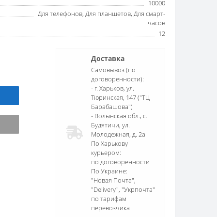
10000
Для телефонов, Для планшетов, Для смарт-
часов
12
Доставка
Самовывоз (по
договоренности):
- г. Харьков, ул.
Тюринская, 147 ("ТЦ
Барабашова")
- Волынская обл., c.
Будятичи, ул.
Молодежная, д. 2а
По Харькову
курьером:
по договоренности
По Украине:
"Новая Почта",
"Delivery", "Укрпочта"
по тарифам
перевозчика