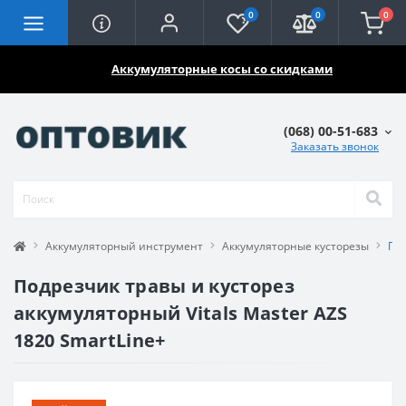
0
0
0
🔥🔥🔥
Аккумуляторные косы со скидками
(068) 00-51-683
Заказать звонок
Аккумуляторный инструмент
Аккумуляторные кусторезы
Под
Подрезчик травы и кусторез
аккумуляторный Vitals Master AZS
1820 SmartLine+