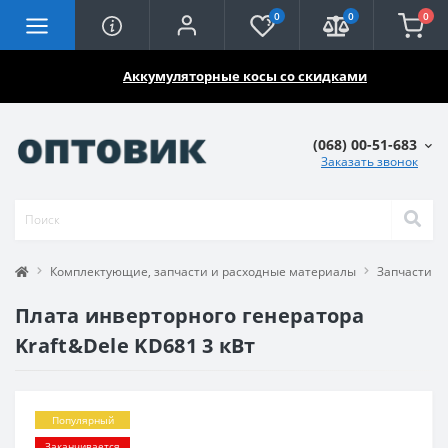
0
0
0
🔥🔥🔥
Аккумуляторные косы со скидками
(068) 00-51-683
Заказать звонок
Комплектующие, запчасти и расходные материалы
Запчасти н
Плата инверторного генератора
Kraft&Dele KD681 3 кВт
Популярный
Заканчивается