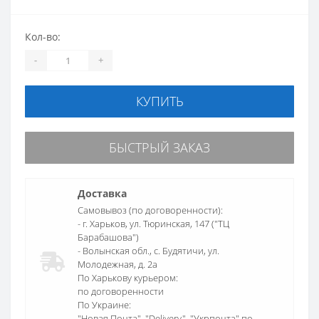
Кол-во:
-
+
КУПИТЬ
БЫСТРЫЙ ЗАКАЗ
Доставка
Самовывоз (по договоренности):
- г. Харьков, ул. Тюринская, 147 ("ТЦ
Барабашова")
- Волынская обл., c. Будятичи, ул.
Молодежная, д. 2а
По Харькову курьером:
по договоренности
По Украине:
"Новая Почта", "Delivery", "Укрпочта" по