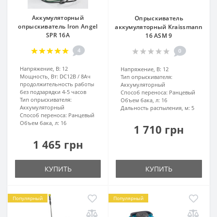
Аккумуляторный
Опрыскиватель
опрыскиватель Iron Angel
аккумуляторный Kraissmann
SPR 16A
16 ASM 9
4
0
Напряжение, В:
12
Напряжение, В:
12
Мощность, Вт:
DC12B / 8Aч
Тип опрыскивателя:
продолжительность работы
Аккумуляторный
без подзарядки 4-5 часов
Способ переноса:
Ранцевый
Тип опрыскивателя:
Объем бака, л:
16
Аккумуляторный
Дальность распыления, м:
5
Способ переноса:
Ранцевый
Объем бака, л:
16
1 710 грн
1 465 грн
КУПИТЬ
КУПИТЬ
Популярный
Популярный