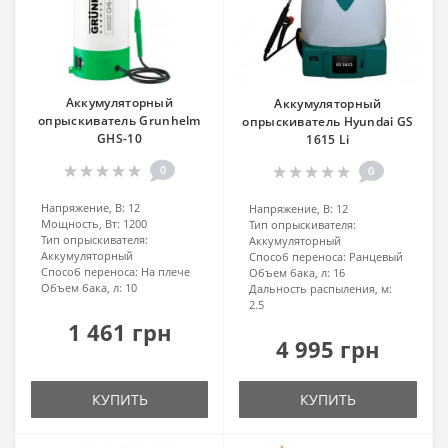
Аккумуляторный
Аккумуляторный
опрыскиватель Grunhelm
опрыскиватель Hyundai GS
GHS-10
1615 Li
0
0
Напряжение, В:
12
Напряжение, В:
12
Мощность, Вт:
1200
Тип опрыскивателя:
Тип опрыскивателя:
Аккумуляторный
Аккумуляторный
Способ переноса:
Ранцевый
Способ переноса:
На плече
Объем бака, л:
16
Объем бака, л:
10
Дальность распыления, м:
2.5
1 461 грн
4 995 грн
КУПИТЬ
КУПИТЬ