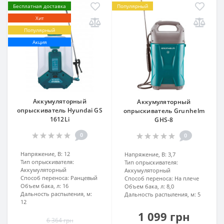
Бесплатная доставка
Популярный
Хит
Популярный
Акция
Аккумуляторный
Аккумуляторный
опрыскиватель Hyundai GS
опрыскиватель Grunhelm
1612Li
GHS-8
0
0
Напряжение, В:
12
Напряжение, В:
3,7
Тип опрыскивателя:
Тип опрыскивателя:
Аккумуляторный
Аккумуляторный
Способ переноса:
Ранцевый
Способ переноса:
На плече
Объем бака, л:
16
Объем бака, л:
8,0
Дальность распыления, м:
Дальность распыления, м:
5
12
1 099 грн
6 364 грн