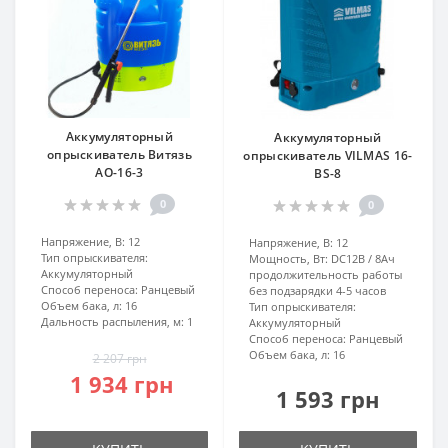
Аккумуляторный
Аккумуляторный
опрыскиватель Витязь
опрыскиватель VILMAS 16-
АО-16-3
BS-8
0
0
Напряжение, В:
12
Напряжение, В:
12
Тип опрыскивателя:
Мощность, Вт:
DC12B / 8Aч
Аккумуляторный
продолжительность работы
Способ переноса:
Ранцевый
без подзарядки 4-5 часов
Объем бака, л:
16
Тип опрыскивателя:
Дальность распыления, м:
1
Аккумуляторный
Способ переноса:
Ранцевый
Объем бака, л:
16
2 207 грн
1 934 грн
1 593 грн