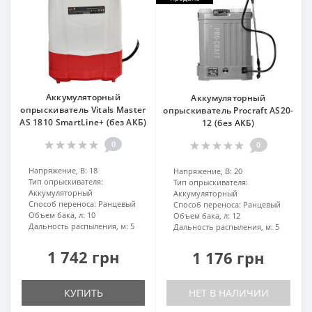
Аккумуляторный
Аккумуляторный
опрыскиватель Vitals Master
опрыскиватель Procraft AS20-
AS 1810 SmartLine+ (без АКБ)
12 (без АКБ)
0
0
Напряжение, В:
18
Напряжение, В:
20
Тип опрыскивателя:
Тип опрыскивателя:
Аккумуляторный
Аккумуляторный
Способ переноса:
Ранцевый
Способ переноса:
Ранцевый
Объем бака, л:
10
Объем бака, л:
12
Дальность распыления, м:
5
Дальность распыления, м:
5
1 742 грн
1 176 грн
КУПИТЬ
НЕТ В НАЛИЧИИ