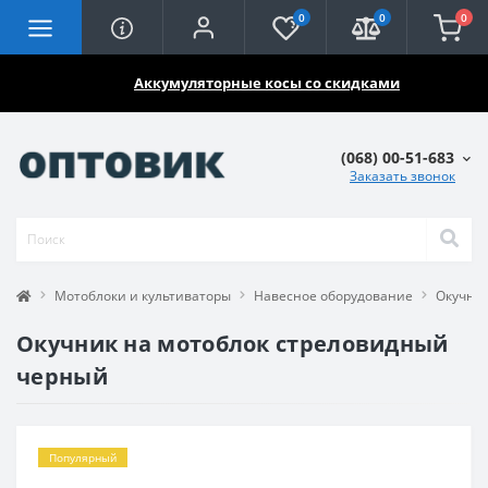
0
0
0
🔥🔥🔥
Аккумуляторные косы со скидками
(068) 00-51-683
Заказать звонок
Мотоблоки и культиваторы
Навесное оборудование
Окучник
Окучник на мотоблок стреловидный
черный
Популярный