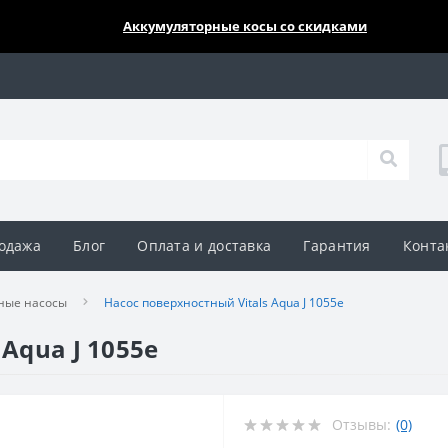
🔥🔥🔥
Аккумуляторные косы со скидками
одажа
Блог
Оплата и доставка
Гарантия
Конта
ные насосы
Насос поверхностный Vitals Аqua J 1055e
Аqua J 1055e
Отзывы:
(0)