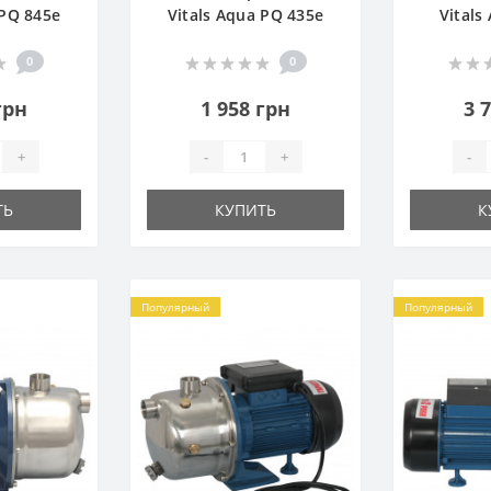
 PQ 845e
Vitals Aqua PQ 435e
Vitals
0
0
грн
1 958 грн
3 
+
-
+
-
ТЬ
КУПИТЬ
К
Популярный
Популярный