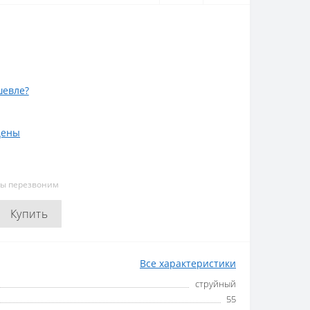
евле?
цены
мы перезвоним
Купить
Все характеристики
струйный
55