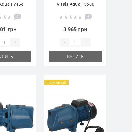
 Aqua J 745e
Vitals Aqua J 950e
0
0
701 грн
3 965 грн
+
-
+
УПИТЬ
КУПИТЬ
Популярный