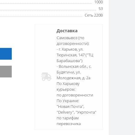
1000
53
Сеть 220В
Доставка
Самовывоз (по
договоренности):
- г. Харьков, ул.
Тюринская, 147 ("ТЦ
Барабашова")
- Волынская обл., c.
Будятичи, ул.
Молодежная, д. 2а
По Харькову
курьером:
по договоренности
По Украине:
"Новая Почта",
"Delivery", "Укрпочта"
по тарифам
перевозчика