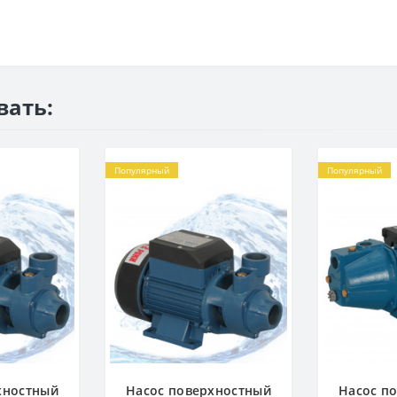
вать:
Популярный
Популярный
хностный
Насос поверхностный
Насос п