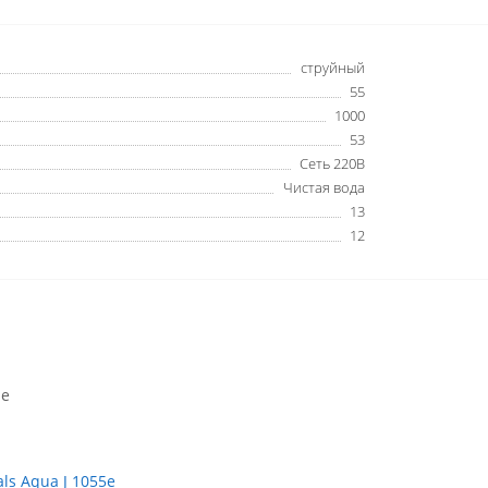
струйный
55
1000
53
Сеть 220В
Чистая вода
13
12
ре
ls Аqua J 1055e