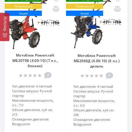
Популярный
Популярный
Акция
Акция
Фильтр
Мотоблок Powercraft
Мотоблок Powercraft
МБ2070Б (4.00-10) (7 л.с.,
МБ2060Д (4.00-10) (6 л.с.)
бензин)
дизель
0
0
Тип двигателя:
4-тактный
Тип двигателя:
4-тактный
Система запуска:
Ручной
Система запуска:
Ручной
стартер
стартер
Максимальная мощность,
Максимальная мощность,
л.с.:
7.0
л.с.:
6.0
Объем двигателя, куб см:
Объем двигателя, куб см:
215
296
Охлаждение двигателя:
Охлаждение двигателя:
Воздушное
Воздушное