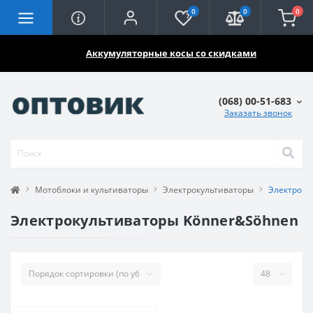
0
0
0
🔥🔥🔥
Аккумуляторные косы со скидками
(068) 00-51-683
Заказать звонок
Мотоблоки и культиваторы
Электрокультиваторы
Электроку
Электрокультиваторы Könner&Söhnen