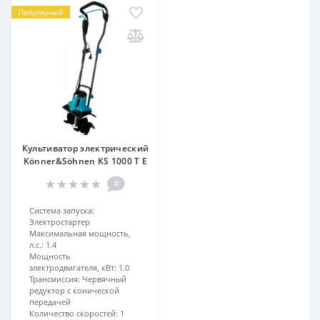
Популярный
Культиватор электрический
Könner&Söhnen KS 1000 T E
0
Система запуска:
Электростартер
Максимальная мощность,
л.с.:
1.4
Мощность
электродвигателя, кВт:
1.0
Трансмиссия:
Червячный
редуктор с конической
передачей
Количество скоростей:
1