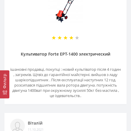
Культиватор Forte EPT-1400 электрический
iшановні продавці, покупці : новий культіватор після 4 годин
, загремів. Щтвіз до гарантійної майстерні. вийшов з ладу
Фильтр
шарікопідшипник . Після єксплуатації наступних 12 год.
розсипався підшипник вала ротора двигуна. потужність
двигуна 1400ват при окружному зусиллі 50кг без мастила ,
це іздевательств..
Віталій
11.10.2021