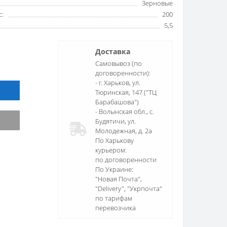
Зерновые
с:
200
5,5
Доставка
Самовывоз (по
договоренности):
- г. Харьков, ул.
Тюринская, 147 ("ТЦ
Барабашова")
- Волынская обл., c.
Будятичи, ул.
Молодежная, д. 2а
По Харькову
курьером:
по договоренности
По Украине:
"Новая Почта",
"Delivery", "Укрпочта"
по тарифам
перевозчика