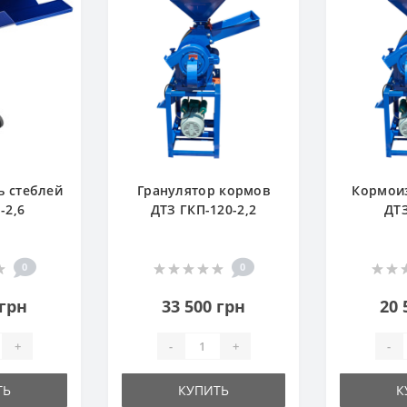
ь стеблей
Гранулятор кормов
Кормои
-2,6
ДТЗ ГКП-120-2,2
ДТЗ
0
0
 грн
33 500 грн
20 
+
-
+
-
ТЬ
КУПИТЬ
К