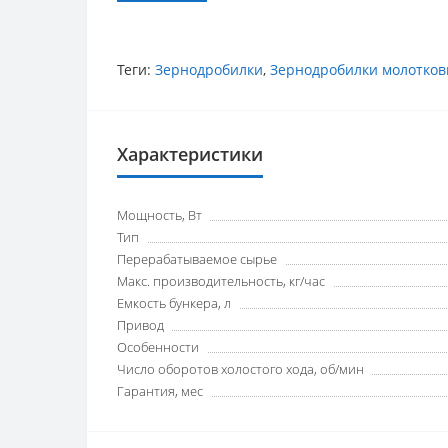
Теги:
Зернодробилки
,
Зернодробилки молотко
Характеристики
Мощность, Вт
Тип
Перерабатываемое сырье
Макс. производительность, кг/час
Емкость бункера, л
Привод
Особенности
Число оборотов холостого хода, об/мин
Гарантия, мес