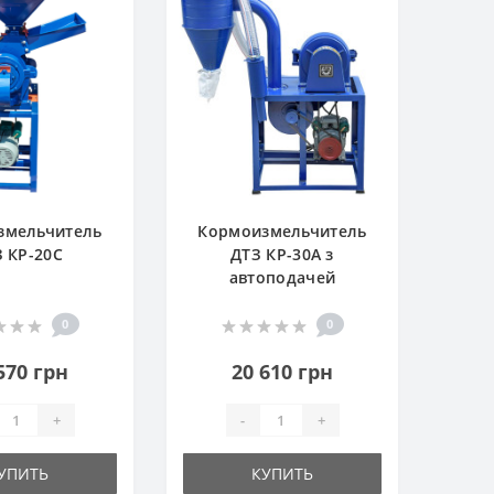
змельчитель
Кормоизмельчитель
 КР-20С
ДТЗ КР-30A з
автоподачей
0
0
570 грн
20 610 грн
+
-
+
УПИТЬ
КУПИТЬ