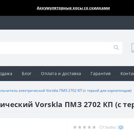
🔥🔥🔥
Аккумуляторные косы со скидками
одажа
Блог
Оплата и доставка
Гарантия
Конта
льчитель электрический Vorskla ПМЗ 2702 КП (с теркой для корнеплодов)
ческий Vorskla ПМЗ 2702 КП (с те
Отзывы:
(0)