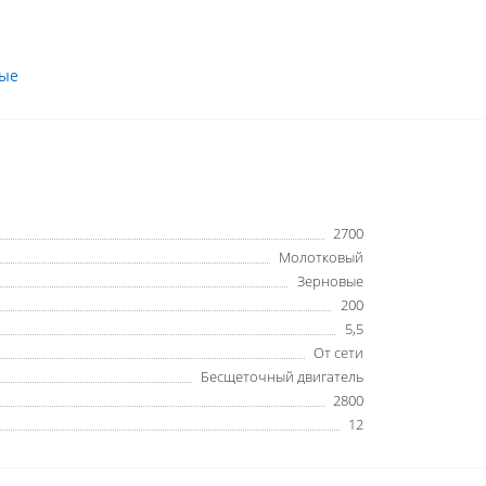
вые
2700
Молотковый
Зерновые
200
5,5
От сети
Бесщеточный двигатель
2800
12