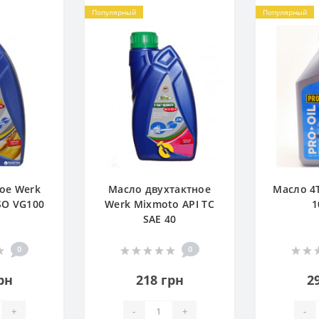
Популярный
Популярный
ое Werk
Масло двухтактное
Масло 4Т
SO VG100
Werk Mixmoto API TC
1
SAE 40
0
0
рн
218 грн
2
+
-
+
-