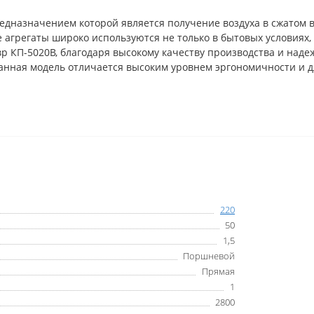
дназначением которой является получение воздуха в сжатом в
агрегаты широко используются не только в бытовых условиях, н
 КП-5020В, благодаря высокому качеству производства и наде
 Данная модель отличается высоким уровнем эргономичности и
220
50
1,5
Поршневой
Прямая
1
2800