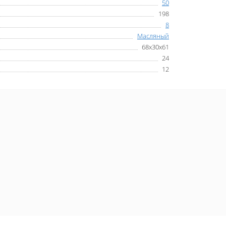
50
198
8
Масляный
68х30х61
24
12