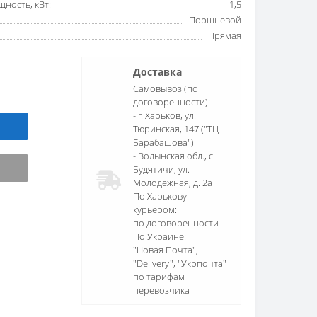
ность, кВт:
1,5
Поршневой
Прямая
Доставка
Самовывоз (по
договоренности):
- г. Харьков, ул.
Тюринская, 147 ("ТЦ
Барабашова")
- Волынская обл., c.
Будятичи, ул.
Молодежная, д. 2а
По Харькову
курьером:
по договоренности
По Украине:
"Новая Почта",
"Delivery", "Укрпочта"
по тарифам
перевозчика