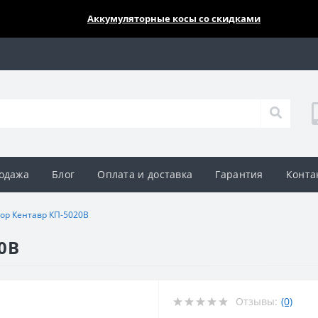
🔥🔥🔥
Аккумуляторные косы со скидками
одажа
Блог
Оплата и доставка
Гарантия
Конта
ор Кентавр КП-5020В
0В
Отзывы:
(0)