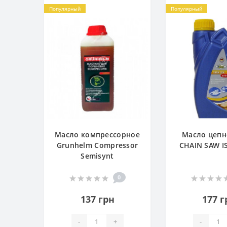
Популярный
Популярный
Масло компрессорное
Масло цепн
Grunhelm Compressor
CHAIN SAW I
Semisynt
0
137 грн
177 г
-
+
-