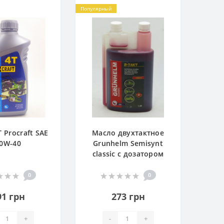
Популярный
 Procraft SAE
Масло двухтактное
0W-40
Grunhelm Semisynt
classic с дозатором
0
0
91 грн
273 грн
+
-
+