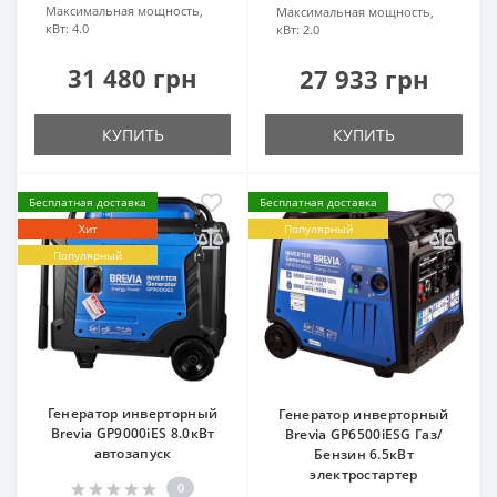
Максимальная мощность,
Максимальная мощность,
кВт:
4.0
кВт:
2.0
31 480 грн
27 933 грн
КУПИТЬ
КУПИТЬ
Бесплатная доставка
Бесплатная доставка
Хит
Популярный
Популярный
Генератор инверторный
Генератор инверторный
Brevia GP9000iES 8.0кВт
Brevia GP6500iESG Газ/
автозапуск
Бензин 6.5кВт
электростартер
0