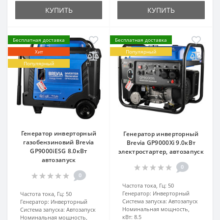
КУПИТЬ
КУПИТЬ
Бесплатная доставка
Бесплатная доставка
Хит
Популярный
Популярный
Генератор инверторный
Генератор инверторный
газобензиновий Brevia
Brevia GP9000Xi 9.0кВт
GP9000iESG 8.0кВт
электростартер, автозапуск
автозапуск
0
0
Частота тока, Гц:
50
Генератор:
Инверторный
Частота тока, Гц:
50
Система запуска:
Автозапуск
Генератор:
Инверторный
Номинальная мощность,
Система запуска:
Автозапуск
кВт:
8.5
Номинальная мощность,