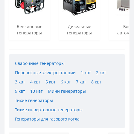
Бензиновые
Дизельные
Блок
генераторы
генераторы
автома
Сварочные генераторы
Переносные электростанции
1 квт
2 квт
3 квт
4 квт
5 квт
6 квт
7 квт
8 квт
9 квт
10 квт
Мини генераторы
Тихие генераторы
Тихие инверторные генераторы
Генераторы для газового котла