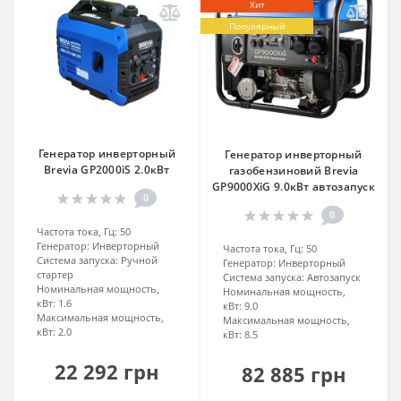
Хит
Популярный
Генератор инверторный
Генератор инверторный
Brevia GP2000iS 2.0кВт
газобензиновий Brevia
GP9000XiG 9.0кВт автозапуск
0
0
Частота тока, Гц:
50
Генератор:
Инверторный
Частота тока, Гц:
50
Система запуска:
Ручной
Генератор:
Инверторный
стартер
Система запуска:
Автозапуск
Номинальная мощность,
Номинальная мощность,
кВт:
1.6
кВт:
9.0
Максимальная мощность,
Максимальная мощность,
кВт:
2.0
кВт:
8.5
22 292 грн
82 885 грн