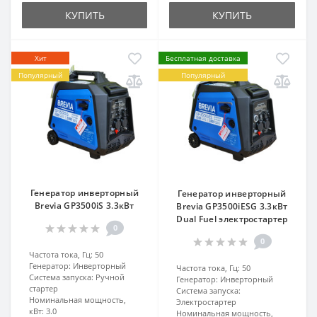
КУПИТЬ
КУПИТЬ
Хит
Бесплатная доставка
Популярный
Популярный
Генератор инверторный
Генератор инверторный
Brevia GP3500iS 3.3кВт
Brevia GP3500iESG 3.3кВт
Dual Fuel электростартер
0
0
Частота тока, Гц:
50
Генератор:
Инверторный
Частота тока, Гц:
50
Система запуска:
Ручной
Генератор:
Инверторный
стартер
Система запуска:
Номинальная мощность,
Электростартер
кВт:
3.0
Номинальная мощность,