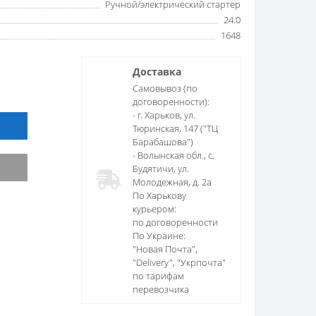
Ручной/электрический стартер
24.0
1648
Доставка
Самовывоз (по
договоренности):
- г. Харьков, ул.
Тюринская, 147 ("ТЦ
Барабашова")
- Волынская обл., c.
Будятичи, ул.
Молодежная, д. 2а
По Харькову
курьером:
по договоренности
По Украине:
"Новая Почта",
"Delivery", "Укрпочта"
по тарифам
перевозчика