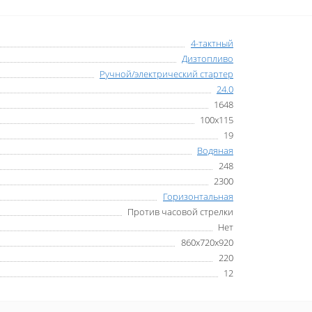
4-тактный
Дизтопливо
Ручной/электрический стартер
24.0
1648
100х115
19
Водяная
248
2300
Горизонтальная
Против часовой стрелки
Нет
860х720х920
220
12