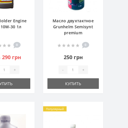
older Engine
Масло двухтактное
T 10W-30 1л
Grunhelm Semisynt
premium
0
0
290 грн
250 грн
н
+
-
+
УПИТЬ
КУПИТЬ
Популярный