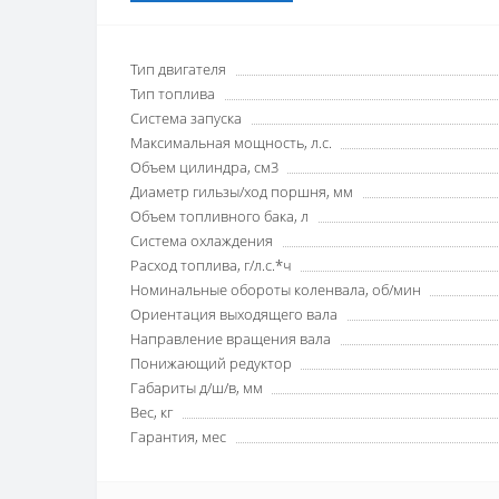
Тип двигателя
Тип топлива
Система запуска
Максимальная мощность, л.с.
Объем цилиндра, см3
Диаметр гильзы/ход поршня, мм
Объем топливного бака, л
Система охлаждения
Расход топлива, г/л.с.*ч
Номинальные обороты коленвала, об/мин
Ориентация выходящего вала
Направление вращения вала
Понижающий редуктор
Габариты д/ш/в, мм
Вес, кг
Гарантия, мес