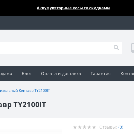
🔥🔥🔥
Аккумуляторные косы со скидками
одажа
Блог
Оплата и доставка
Гарантия
Конта
дизельный Кентавр TY2100IT
вр TY2100IT
Отзывы:
(0)