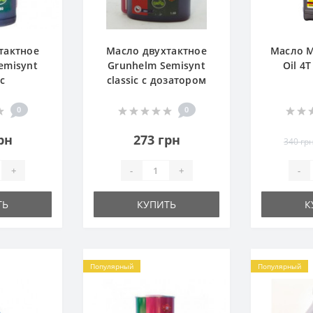
тактное
Масло двухтактное
Масло M
emisynt
Grunhelm Semisynt
Oil 4
ic
classic с дозатором
0
0
рн
273 грн
340 гр
+
-
+
-
ТЬ
КУПИТЬ
К
Популярный
Популярный