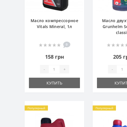
Масло компрессорное
Масло двух
Vitals Mineral, 1л
Grunhelm S
class
0
158 грн
205 г
-
+
-
КУПИТЬ
КУПИ
Популярный
Популярный