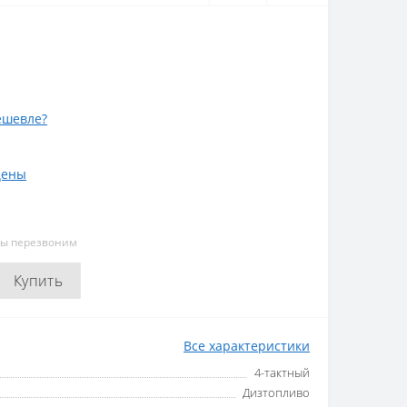
ешевле?
цены
мы перезвоним
Купить
Все характеристики
4-тактный
Дизтопливо