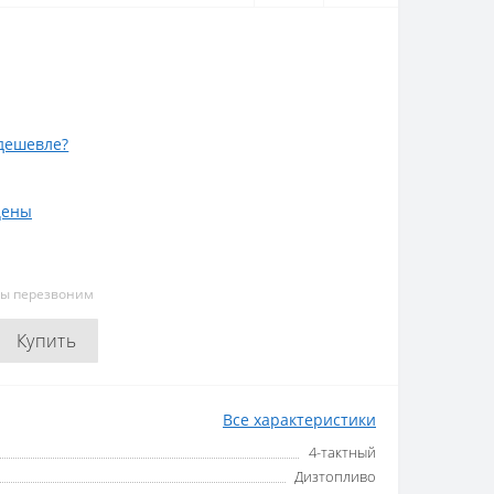
дешевле?
цены
мы перезвоним
Купить
Все характеристики
4-тактный
Дизтопливо