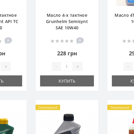
тактное
Масло 4-х тактное
Масло 4Т
t API TC
Grunhelm Semisynt
1
0
SAE 10W40
0
0
рн
228 грн
2
+
-
+
-
ТЬ
КУПИТЬ
К
Популярный
Популярный