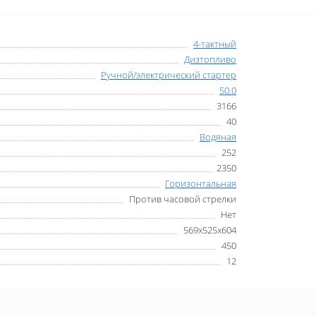
4-тактный
Дизтопливо
Ручной/электрический стартер
50.0
3166
40
Водяная
252
2350
Горизонтальная
Против часовой стрелки
Нет
569х525х604
450
12