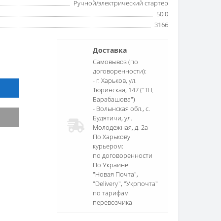
Ручной/электрический стартер
50.0
3166
Доставка
Самовывоз (по
договоренности):
- г. Харьков, ул.
Тюринская, 147 ("ТЦ
Барабашова")
- Волынская обл., c.
Будятичи, ул.
Молодежная, д. 2а
По Харькову
курьером:
по договоренности
По Украине:
"Новая Почта",
"Delivery", "Укрпочта"
по тарифам
перевозчика