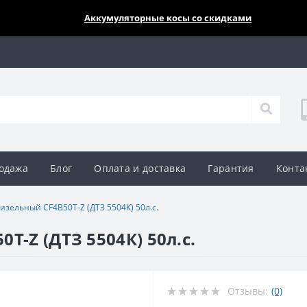
🔥🔥🔥
Аккумуляторные косы со скидками
одажа
Блог
Оплата и доставка
Гарантия
Конта
изельный CF4B50T-Z (ДТЗ 5504К) 50л.с.
T-Z (ДТЗ 5504К) 50л.с.
Отзывы:
(0)