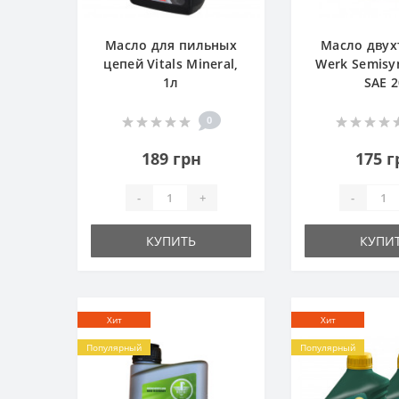
Масло для пильных
Масло двух
цепей Vitals Mineral,
Werk Semisyn
1л
SAE 2
0
189 грн
175 г
-
+
-
КУПИТЬ
КУПИ
Хит
Хит
Популярный
Популярный