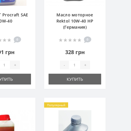
 Procraft SAE
Масло моторное
0W-40
Rektol 10W-40 HP
(Германия)
0
0
91 грн
328 грн
+
-
+
УПИТЬ
КУПИТЬ
Популярный