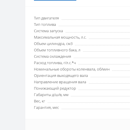
Тип двигателя
Тип топлива
Система запуска
Максимальная мощность, л.с.
Объем цилиндра, см3
Объем топливного бака, л
Система охлаждения
Расход топлива, г/л.с.*ч
Номинальные обороты коленвала, об/мин
Ориентация выходящего вала
Направление вращения вала
Понижающий редуктор
Габариты д/ш/в, мм
Вес, кг
Гарантия, мес