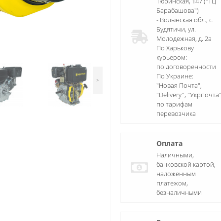
Тюринская, 147 ("ТЦ
Барабашова")
- Волынская обл., c.
Будятичи, ул.
Молодежная, д. 2а
По Харькову
курьером:
по договоренности
По Украине:
>
"Новая Почта",
"Delivery", "Укрпочта
по тарифам
перевозчика
Оплата
Наличными,
банковской картой,
наложенным
платежом,
безналичными