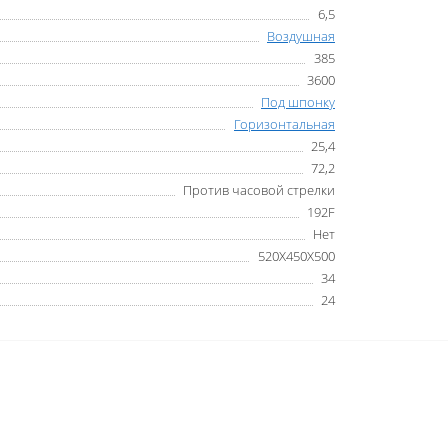
6,5
Воздушная
385
3600
Под шпонку
Горизонтальная
25,4
72,2
Против часовой стрелки
192F
Нет
520Х450Х500
34
24