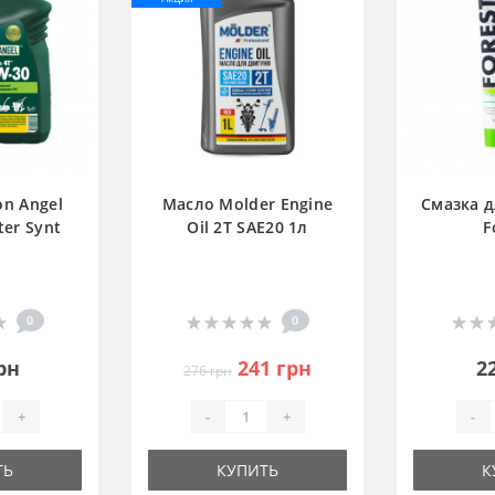
on Angel
Масло Molder Engine
Смазка д
er Synt
Oil 2T SAE20 1л
F
0
0
рн
241 грн
2
276 грн
+
-
+
-
ТЬ
КУПИТЬ
К