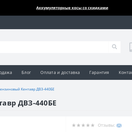
🔥🔥🔥
Аккумуляторные косы со скидками
одажа
Блог
Оплата и доставка
Гарантия
Конта
бензиновый Кентавр ДВЗ-440БЕ
тавр ДВЗ-440БЕ
Отзывы:
(0)