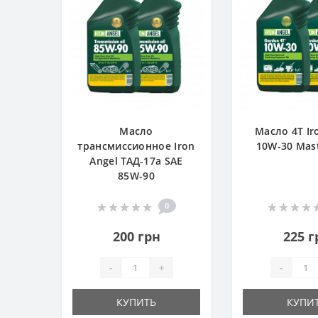
Масло
Масло 4T Ir
трансмиссионное Iron
10W-30 Mast
Angel ТАД-17а SAE
85W-90
0
200 грн
225 г
-
+
-
КУПИТЬ
КУПИ