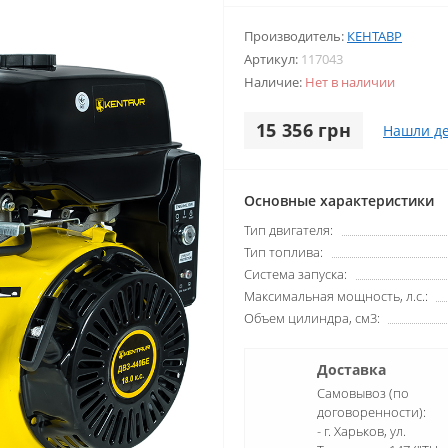
Производитель:
КЕНТАВР
Артикул:
117043
Наличие:
Нет в наличии
15 356 грн
Нашли д
Основные характеристики
Тип двигателя:
Тип топлива:
Система запуска:
Максимальная мощность, л.с.:
Объем цилиндра, см3:
Доставка
Самовывоз (по
договоренности):
- г. Харьков, ул.