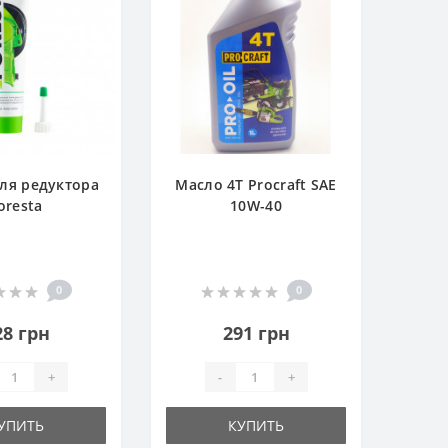
ля редуктора
Масло 4Т Procraft SAE
oresta
10W-40
0
0
28 грн
291 грн
+
-
+
УПИТЬ
КУПИТЬ