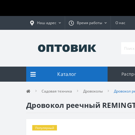
Наш адрес
Время работы
О нас
Каталог
Распр
Садовая техника
Дровоколы
Дровокол р
Дровокол реечный REMING
Популярный