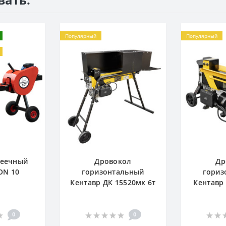
Популярный
Популярный
реечный
Дровокол
Др
ON 10
горизонтальный
гориз
Кентавр ДК 15520мк 6т
Кентавр 
0
0