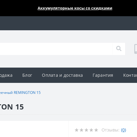
🔥🔥🔥
Аккумуляторные косы со скидками
одажа
Блог
Оплата и доставка
Гарантия
Конта
еечный REMINGTON 15
TON 15
Отзывы:
(0)