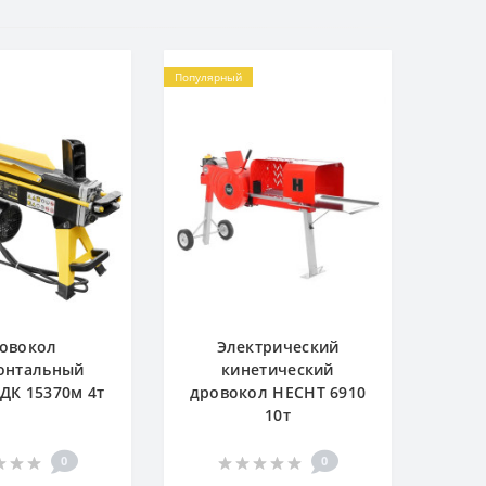
Популярный
овокол
Электрический
онтальный
кинетический
ДК 15370м 4т
дровокол HECHT 6910
10т
0
0