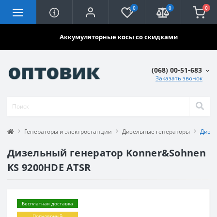
0
0
0
🔥🔥🔥
Аккумуляторные косы со скидками
(068) 00-51-683
Заказать звонок
Генераторы и электростанции
Дизельные генераторы
Дизел
Дизельный генератор Konner&Sohnen
KS 9200HDE ATSR
Бесплатная доставка
Популярный