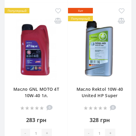
Популярный
Хит
Популярный
Масло GNL МОТО 4T
Масло Rektol 10W-40
10W-40 1л.
United HP Super
0
0
283 грн
328 грн
-
+
-
+