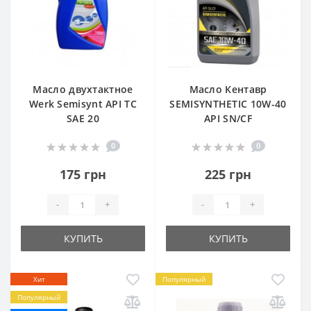
Масло двухтактное
Масло Кентавр
Werk Semisynt API TC
SEMISYNTHETIC 10W-40
SAE 20
API SN/CF
0
0
175 грн
225 грн
-
+
-
+
КУПИТЬ
КУПИТЬ
Хит
Популярный
Популярный