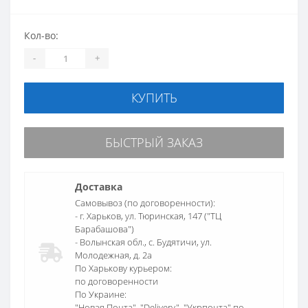
Кол-во:
-
+
КУПИТЬ
БЫСТРЫЙ ЗАКАЗ
Доставка
Самовывоз (по договоренности):
- г. Харьков, ул. Тюринская, 147 ("ТЦ
Барабашова")
- Волынская обл., c. Будятичи, ул.
Молодежная, д. 2а
По Харькову курьером:
по договоренности
По Украине:
"Новая Почта", "Delivery", "Укрпочта" по