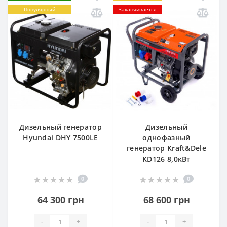
Популярный
Заканчивается
Дизельный генератор
Дизельный
Hyundai DHY 7500LE
однофазный
генератор Kraft&Dele
KD126 8,0кВт
0
0
64 300 грн
68 600 грн
-
+
-
+