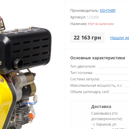
Производитель:
КЕНТАВР
Артикул:
123268
Наличие:
Нет в наличии
22 163 грн
Нашли д
Основные характеристики
Тип двигателя:
Тип топлива:
Система запуска:
Максимальная мощность, л.с.:
Объем цилиндра, см3:
Доставка
Самовывоз (по
договоренности):
- г. Харьков, ул.