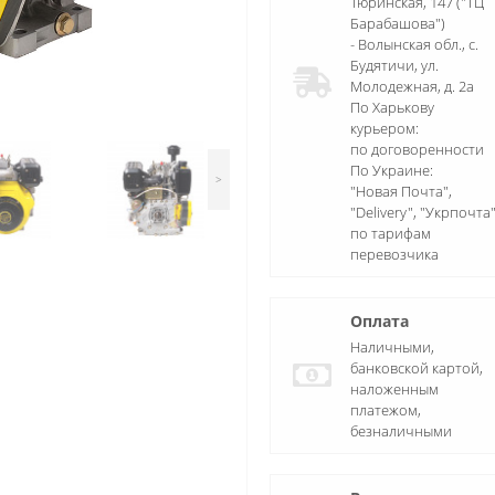
Тюринская, 147 ("ТЦ
Барабашова")
- Волынская обл., c.
Будятичи, ул.
Молодежная, д. 2а
По Харькову
курьером:
по договоренности
По Украине:
>
"Новая Почта",
"Delivery", "Укрпочта
по тарифам
перевозчика
Оплата
Наличными,
банковской картой,
наложенным
платежом,
безналичными