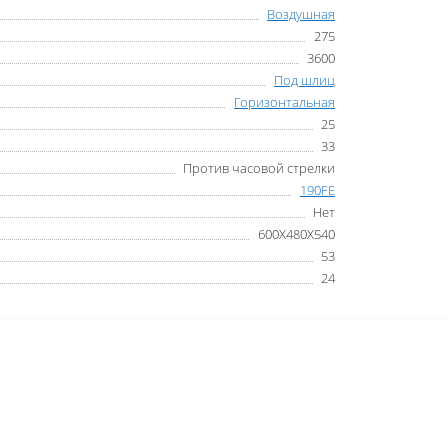
Воздушная
275
3600
Под шлиц
Горизонтальная
25
33
Против часовой стрелки
190FE
Нет
600Х480Х540
53
24