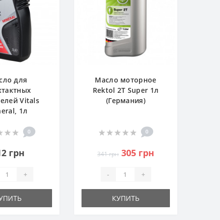
сло для
Масло моторное
хтактных
Rektol 2T Super 1л
елей Vitals
(Германия)
eral, 1л
0
0
12 грн
305 грн
341 грн
+
-
+
УПИТЬ
КУПИТЬ