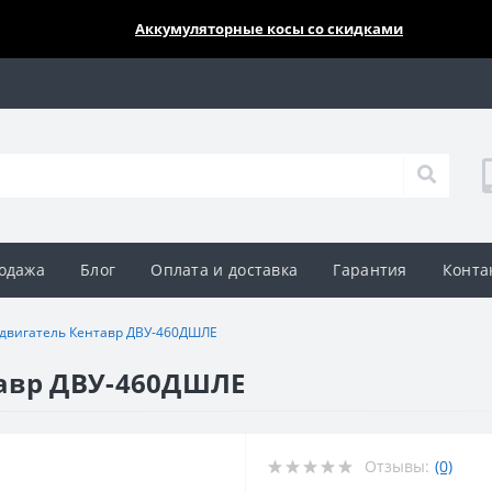
🔥🔥🔥
Аккумуляторные косы со скидками
одажа
Блог
Оплата и доставка
Гарантия
Конта
двигатель Кентавр ДВУ-460ДШЛЕ
авр ДВУ-460ДШЛЕ
Отзывы:
(0)