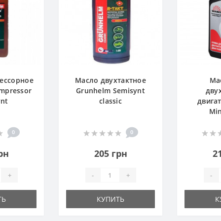
ессорное
Масло двухтактное
Ма
mpressor
Grunhelm Semisynt
дву
ynt
classic
двигат
Min
0
0
рн
205 грн
2
+
-
+
-
ТЬ
КУПИТЬ
К