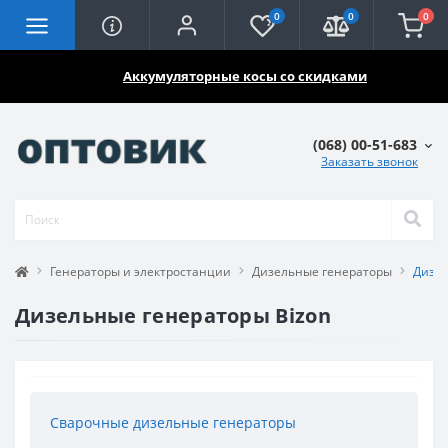
0
0
0
🔥🔥🔥
Аккумуляторные косы со скидками
(068) 00-51-683
Заказать звонок
Генераторы и электростанции
Дизельные генераторы
Дизел
Дизельные генераторы Bizon
Сварочные дизельные генераторы