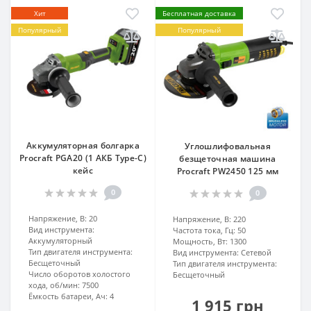
Хит
Бесплатная доставка
Популярный
Популярный
Аккумуляторная болгарка
Углошлифовальная
Procraft PGA20 (1 АКБ Type-C)
безщеточная машина
кейс
Procraft PW2450 125 мм
0
0
Напряжение, В:
20
Напряжение, В:
220
Вид инструмента:
Частота тока, Гц:
50
Аккумуляторный
Мощность, Вт:
1300
Тип двигателя инструмента:
Вид инструмента:
Сетевой
Бесщеточный
Тип двигателя инструмента:
Число оборотов холостого
Бесщеточный
хода, об/мин:
7500
Ёмкость батареи, Ач:
4
1 915 грн