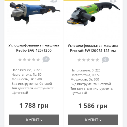
Углошлифовальная машина
Углошлифовальная машина
Redbo EAG 125/1200
Procraft PW1200ЕS 125 мм
0
0
Напряжение, В:
220
Напряжение, В:
220
Частота тока, Гц:
50
Частота тока, Гц:
50
Мощность, Вт:
1200
Мощность, Вт:
860
Вид инструмента:
Сетевой
Вид инструмента:
Сетевой
Тип двигателя инструмента:
Тип двигателя инструмента:
Щеточный
Щеточный
1 788 грн
1 586 грн
КУПИТЬ
КУПИТЬ