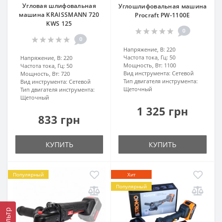
Угловая шлифовальная
Углошлифовальная машина
машина KRAISSMANN 720
Procraft PW-1100E
KWS 125
0
0
Напряжение, В:
220
Частота тока, Гц:
50
Напряжение, В:
220
Мощность, Вт:
1100
Частота тока, Гц:
50
Вид инструмента:
Сетевой
Мощность, Вт:
720
Тип двигателя инструмента:
Вид инструмента:
Сетевой
Щеточный
Тип двигателя инструмента:
Щеточный
1 325 грн
833 грн
КУПИТЬ
КУПИТЬ
Популярный
Хит
Популярный
Фильтр