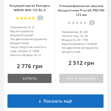
Аккумуляторная болгарка
Углошлифовальная машина
NARVA NAG-125 BL-A
бесщеточная Procraft PW2700
125 мм
1
0
Напряжение, В:
21
Вид инструмента:
Напряжение, В:
220
Аккумуляторный
Частота тока, Гц:
50
Тип двигателя инструмента:
Мощность, Вт:
1700
Бесщеточный
Вид инструмента:
Сетевой
Число оборотов холостого
Тип двигателя инструмента:
хода, об/мин:
0-12000
Бесщеточный
Ёмкость батареи, Ач:
4
2 512 грн
2 776 грн
КУПИТЬ
НЕТ В НАЛИЧИИ
Показать ещё