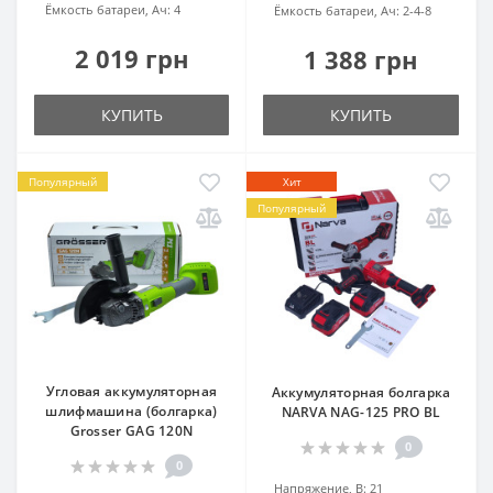
Ёмкость батареи, Ач:
4
Ёмкость батареи, Ач:
2-4-8
2 019 грн
1 388 грн
КУПИТЬ
КУПИТЬ
Популярный
Хит
Популярный
Угловая аккумуляторная
Аккумуляторная болгарка
шлифмашина (болгарка)
NARVA NAG-125 PRO BL
Grosser GAG 120N
0
0
Напряжение, В:
21