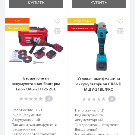
КУПИТЬ
КУПИТЬ
Хит
Популярный
Популярный
Заканчивается
Бесщеточная
Угловая шлифмашина
аккумуляторная болгарка
аккумуляторная GRAND
Edon UAG-21/125 ZBL
МШУ-21BL/PRO
0
0
Напряжение, В:
21
Напряжение, В:
21
Вид инструмента:
Вид инструмента:
Аккумуляторный
Аккумуляторный
Тип двигателя инструмента:
Тип двигателя инструмента:
Бесщеточный
Бесщеточный
Число оборотов холостого
Число оборотов холостого