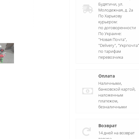
Будятичи, ул.
Молодежная, д. 2а
По Харькову
курьером:
по договоренности
По Украине:
"Новая Почта",
"Delivery", "Укрпочта
по тарифам
перевозчика
Оплата
Наличными,
банковской картой,
наложенным
платежом,
безналичными
Возврат
14 дней на возврат
товара