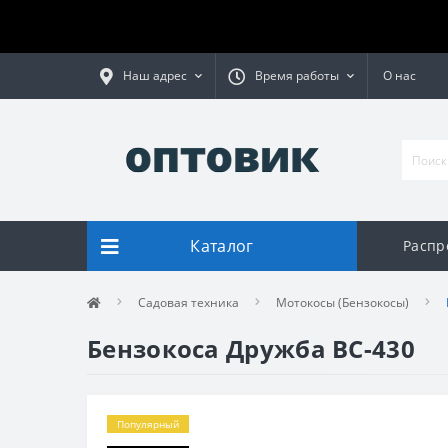
Наш адрес
Время работы
О нас
Каталог
Распр
Садовая техника
Мотокосы (Бензокосы)
Бензокоса Дружба BC-430
Популярный