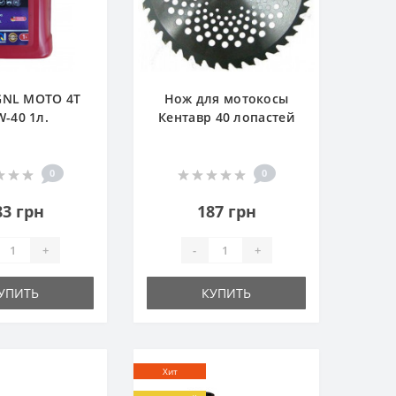
GNL МОТО 4T
Нож для мотокосы
W-40 1л.
Кентавр 40 лопастей
0
0
83 грн
187 грн
+
-
+
УПИТЬ
КУПИТЬ
Хит