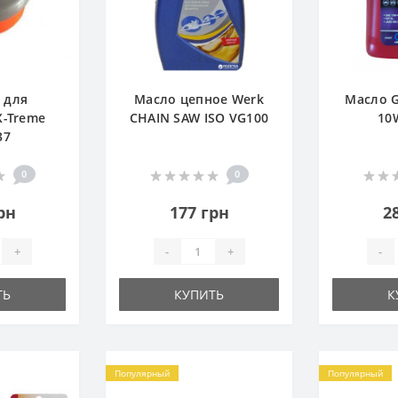
 для
Масло цепное Werk
Масло 
X-Treme
CHAIN SAW ISO VG100
10
37
0
0
рн
177 грн
2
+
-
+
-
ТЬ
КУПИТЬ
К
Популярный
Популярный