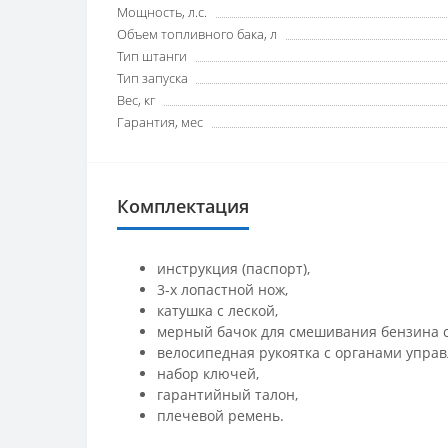
Мощность, л.с.
Объем топливного бака, л
Тип штанги
Тип запуска
Вес, кг
Гарантия, мес
Комплектация
инструкция (паспорт),
3-х лопастной нож,
катушка с леской,
мерный бачок для смешивания бензина с
велосипедная рукоятка с органами управ
набор ключей,
гарантийный талон,
плечевой ремень.