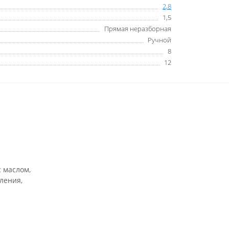
2,8
1,5
Прямая неразборная
Ручной
8
12
 маслом,
ления,