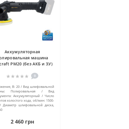
Аккумуляторная
олировальная машина
craft PM20 (без АКБ и ЗУ)
0
жение, В:
20
Вид шлифовальной
ны:
Полировальная
Вид
умента:
Аккумуляторный
Число
тов холостого хода, об/мин:
1500-
Диаметр шлифовальной диска,
50
2 460 грн