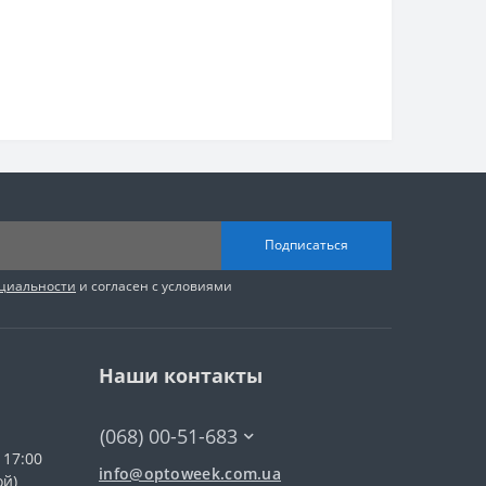
Подписаться
циальности
и согласен с условиями
Наши контакты
(068) 00-51-683
 17:00
info@optoweek.com.ua
ой)