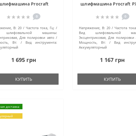
шлифмашина Procraft
шлифмашина Procraft P
PX20BL (без АКБ и ЗУ)
0
0
жение, В:
20
Частота тока, Гц:
Напряжение, В:
20
Частота тока
 шлифовальной машины:
Вид шлифовальной маш
нтриковая, Для полировки авто
Эксцентриковая, Для полировки 
ость, Вт:
Вид инструмента:
Мощность, Вт:
Вид инструм
муляторный
Аккумуляторный
1 695 грн
1 167 грн
КУПИТЬ
КУПИТЬ
ная доставка
улярный