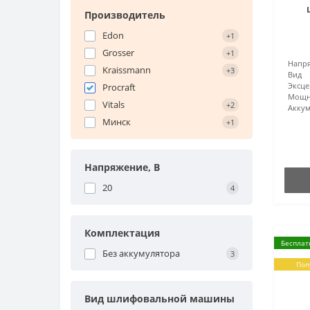
Производитель
Edon
+1
Grosser
+1
Напря
Kraissmann
+3
Вид
Эксце
Procraft
Мощн
Vitals
+2
Акку
Минск
+1
Напряжение, В
20
4
Комплектация
Бесплат
Без аккумулятора
3
Поп
Вид шлифовальной машины