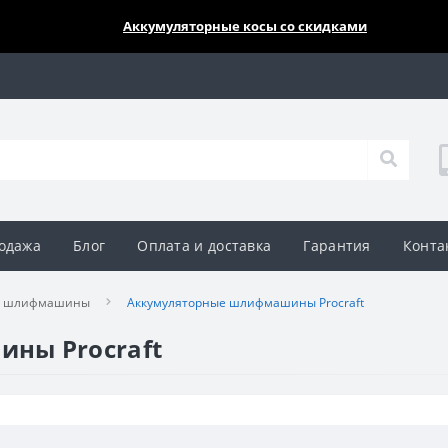
🔥🔥🔥
Аккумуляторные косы со скидками
одажа
Блог
Оплата и доставка
Гарантия
Конта
е шлифмашины
Аккумуляторные шлифмашины Procraft
ны Procraft