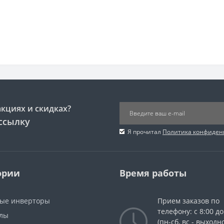
акциях и скидках?
ссылку
Я прочитал
Политика конфиден
ории
Время работы
ые инверторы
Прием заказов по
телефону: с 8:00 до
лы
(пн-сб, вс - выходн