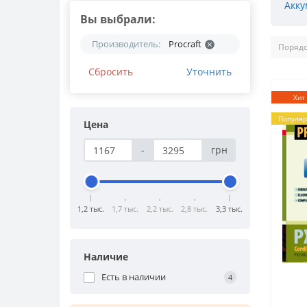
Акку
Вы выбрали:
Производитель:
Procraft
Сбросить
Уточнить
Хит
Популя
Цена
-
грн
1,2 тыс.
1,7 тыс.
2,2 тыс.
2,8 тыс.
3,3 тыс.
Наличие
Есть в наличии
4