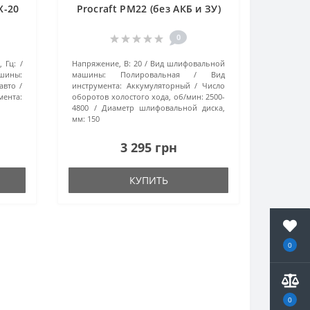
X-20
Procraft PM22 (без АКБ и ЗУ)
0
, Гц:
Напряжение, В:
20
Вид шлифовальной
ины:
машины:
Полировальная
Вид
авто
инструмента:
Аккумуляторный
Число
ента:
оборотов холостого хода, об/мин:
2500-
4800
Диаметр шлифовальной диска,
мм:
150
3 295 грн
КУПИТЬ
0
0