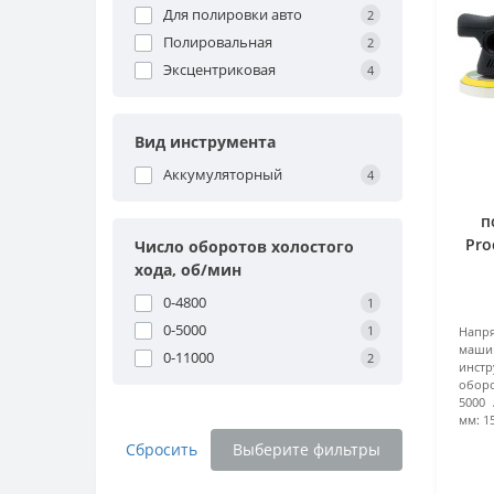
Для полировки авто
2
Полировальная
2
Эксцентриковая
4
Вид инструмента
Аккумуляторный
4
п
Pro
Число оборотов холостого
хода, об/мин
0-4800
1
0-5000
1
Напря
маши
0-11000
2
инстр
оборо
5000
мм:
1
Сбросить
Выберите фильтры