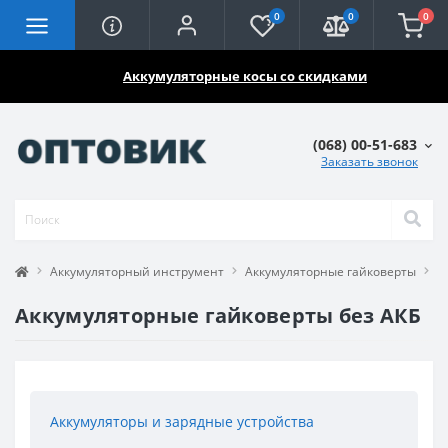
0
0
0
🔥🔥🔥
Аккумуляторные косы со скидками
(068) 00-51-683
Заказать звонок
Аккумуляторный инструмент
Аккумуляторные гайковерты
А
Аккумуляторные гайковерты без АКБ
Аккумуляторы и зарядные устройства