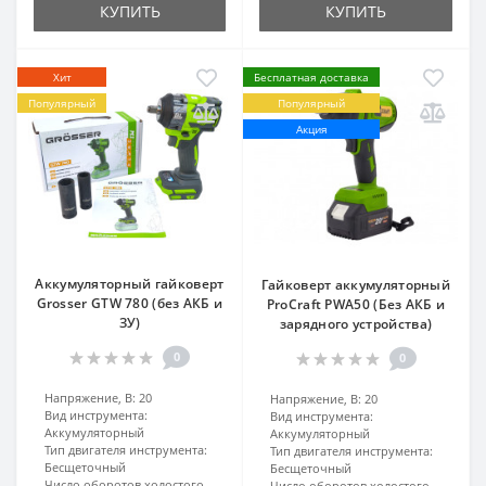
КУПИТЬ
КУПИТЬ
Хит
Бесплатная доставка
Популярный
Популярный
Акция
Аккумуляторный гайковерт
Гайковерт аккумуляторный
Grosser GTW 780 (без АКБ и
ProCraft PWA50 (Без АКБ и
ЗУ)
зарядного устройства)
0
0
Напряжение, В:
20
Напряжение, В:
20
Вид инструмента:
Вид инструмента:
Аккумуляторный
Аккумуляторный
Тип двигателя инструмента:
Тип двигателя инструмента:
Бесщеточный
Бесщеточный
Число оборотов холостого
Число оборотов холостого