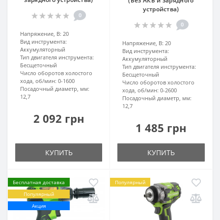
(Без АКБ и зарядного
устройства)
0
0
Напряжение, В:
20
Вид инструмента:
Напряжение, В:
20
Аккумуляторный
Вид инструмента:
Тип двигателя инструмента:
Аккумуляторный
Бесщеточный
Тип двигателя инструмента:
Число оборотов холостого
Бесщеточный
хода, об/мин:
0-1600
Число оборотов холостого
Посадочный диаметр, мм:
хода, об/мин:
0-2600
12,7
Посадочный диаметр, мм:
12,7
2 092 грн
1 485 грн
КУПИТЬ
КУПИТЬ
Бесплатная доставка
Популярный
Популярный
Акция