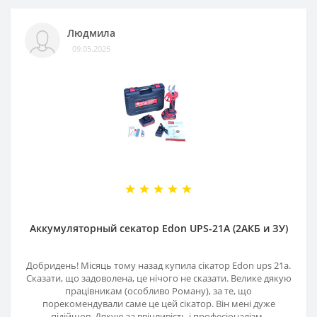
Людмила
09.05.2025
Аккумуляторный секатор Edon UPS-21A (2АКБ и ЗУ)
Добридень! Місяць тому назад купила сікатор Edon ups 21a.
Сказати, що задоволена, це нічого не сказати. Велике дякую
працівникам (особливо Роману), за те, що
порекомендували саме це цей сікатор. Він мені дуже
підійшов. Дякую за ввічливість і професіоналізм..