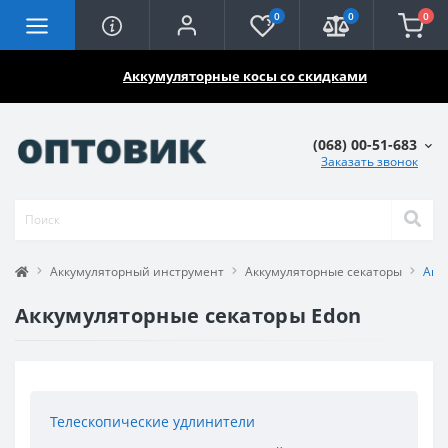
0
0
0
🔥🔥🔥
Аккумуляторные косы со скидками
(068) 00-51-683
Заказать звонок
Аккумуляторный инструмент
Аккумуляторные секаторы
Акк
Аккумуляторные секаторы Edon
Телескопические удлинители