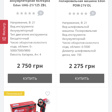
аккумуляторная болгарка
полировальная машина Edon
Edon UAG-21/125 ZBL
POW-21V OL
0
0
Напряжение, В:
21
Напряжение, В:
21
Фильтр
Вид инструмента:
Вид шлифовальной
Аккумуляторный
машины:
Полировальная
Тип двигателя инструмента:
Вид инструмента:
Бесщеточный
Аккумуляторный
Число оборотов холостого
Число оборотов холостого
хода, об/мин:
0–
хода, об/мин:
0-5500
5000/7000/9800
Диаметр шлифовальной
Ёмкость батареи, Ач:
4
диска, мм:
150
2 750 грн
2 275 грн
КУПИТЬ
КУПИТЬ
Популярный