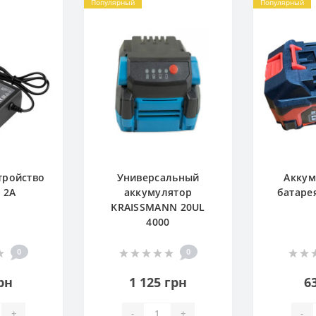
Популярный
Популярный
тройство
Универсальный
Аккум
 2А
аккумулятор
батаре
KRAISSMANN 20UL
4000
0
0
рн
1 125 грн
6
+
-
+
-