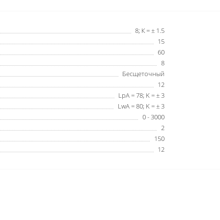
8; К = ± 1.5
15
60
8
Бесщеточный
12
LpA = 78; K = ± 3
LwA = 80; K = ± 3
0 - 3000
2
150
12