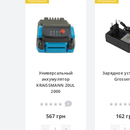
Популярный
Популярный
Универсальный
Зарядное ус
аккумулятор
Grosser
KRAISSMANN 20UL
2000
0
567 грн
162 г
-
+
-