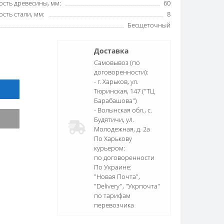
сть древесины, мм:
60
сть стали, мм:
8
Бесщеточный
Доставка
Самовывоз (по
договоренности):
- г. Харьков, ул.
Тюринская, 147 ("ТЦ
Барабашова")
- Волынская обл., c.
Будятичи, ул.
Молодежная, д. 2а
По Харькову
курьером:
по договоренности
По Украине:
"Новая Почта",
"Delivery", "Укрпочта"
по тарифам
перевозчика