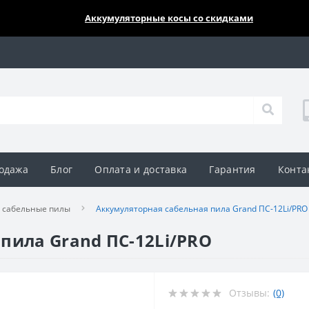
🔥🔥🔥
Аккумуляторные косы со скидками
одажа
Блог
Оплата и доставка
Гарантия
Конта
 сабельные пилы
Аккумуляторная сабельная пила Grand ПС-12Li/PRO
пила Grand ПС-12Li/PRO
Отзывы:
(0)