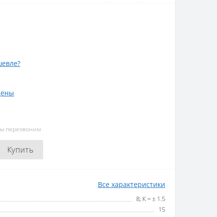
евле?
цены
мы перезвоним
Купить
Все характеристики
8; К = ± 1.5
15