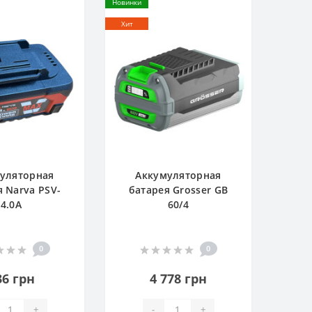
Новинки
Хит
уляторная
Аккумуляторная
я Narva PSV-
батарея Grosser GB
4.0A
60/4
0
0
36 грн
4 778 грн
+
-
+