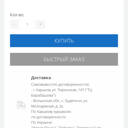
Кол-во:
-
+
КУПИТЬ
БЫСТРЫЙ ЗАКАЗ
Доставка
Самовывоз (по договоренности):
- г. Харьков, ул. Тюринская, 147 ("ТЦ
Барабашова")
- Волынская обл., c. Будятичи, ул.
Молодежная, д. 2а
По Харькову курьером:
по договоренности
По Украине:
"Новая Почта", "Delivery", "Укрпочта" по