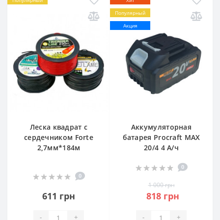
Популярный
Акция
Леска квадрат с
Аккумуляторная
сердечником Forte
батарея Procraft MAX
2,7мм*184м
20/4 4 А/ч
0
0
1 000 грн
611 грн
818 грн
-
+
-
+