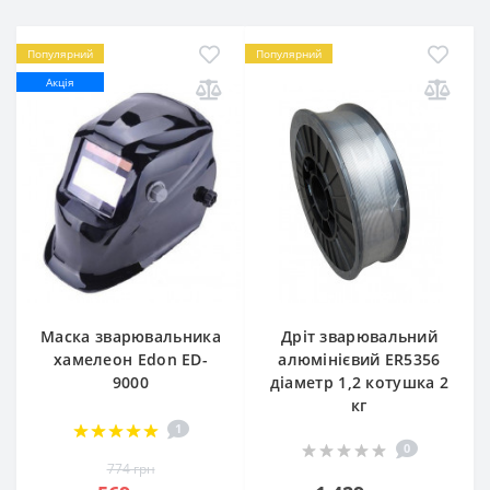
Популярний
Популярний
Акція
Маска зварювальника
Дріт зварювальний
хамелеон Edon ED-
алюмінієвий ER5356
9000
діаметр 1,2 котушка 2
кг
1
0
774 грн