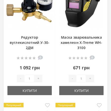
Редуктор
Маска зварювальника
вуглекислотний У-30-
хамелеон X-Treme WH-
2ДМ
3100
0
0
1 092 грн
671 грн
-
+
-
+
КУПИТИ
КУПИТИ
Популярний
Популярний