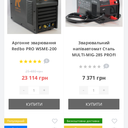
Аргонне зварювання
Зварювальний
Redbo PRO WSME-200
напівавтомат Сталь
MULTI-MIG-285 PROFI
5
0
25 480 грн
23 114 грн
7 371 грн
-
+
-
+
КУПИТИ
КУПИТИ
Популярний
Безкоштовна доставка