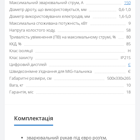
Максимальний зварювальний струм, А
150
Діаметр дроту, що використовується, мм
0,6-1,0
Діаметр використовуваних електродів, мм
1,6-5,0
Максимальна споживана потужність, кВт
9
Напруга холостого ходу,
58
Тривалість увімкнення (ПВ) на максимальному струмі, %
80
ККД, %
85
Клас ізоляції
H
Клас захисту
IP21S
Цифровий дисплей
Є
Швидкознімне з'єднання для MIG-пальника
Є
Габаритні розміри, см
500x330x265
Вага, кг
10
Гарантія, міс
18
Комплектація
зварювальний рукав під євро роз'єм,