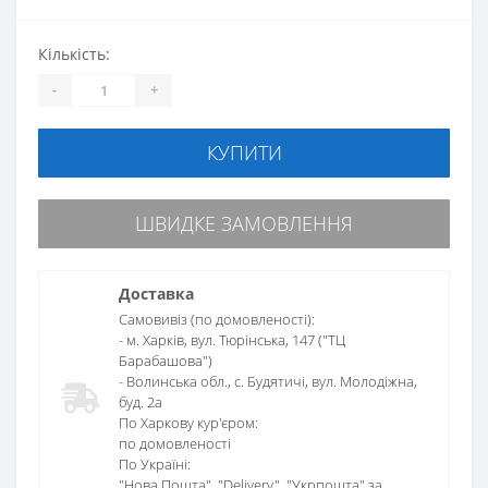
Кількість:
-
+
КУПИТИ
ШВИДКЕ ЗАМОВЛЕННЯ
Доставка
Самовивіз (по домовленості):
- м. Харків, вул. Тюрінська, 147 ("ТЦ
Барабашова")
- Волинська обл., c. Будятичі, вул. Молодіжна,
буд. 2а
По Харкову кур'єром:
по домовленості
По Україні:
"Нова Пошта", "Delivery", "Укрпошта" за