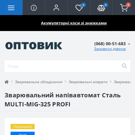
0
0
0
🔥🔥🔥
Акумуляторні коси зі знижками
(068) 00-51-683
Замовити дзвінок
Зварювальне обладнання
Зварювальні апарати
Зварювальн
Зварювальний напівавтомат Сталь
MULTI-MIG-325 PROFI
Популярний
Акція