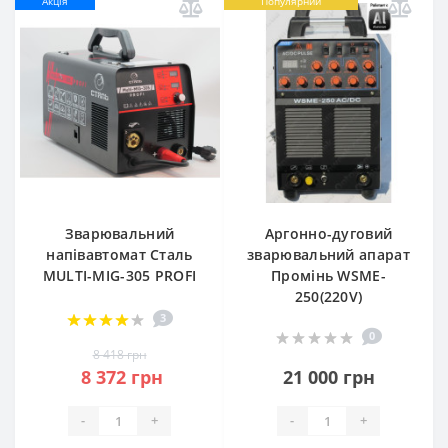
Акція
Популярний
Зварювальний
Аргонно-дуговий
напівавтомат Сталь
зварювальний апарат
MULTI-MIG-305 PROFI
Промінь WSME-
250(220V)
3
0
8 418 грн
8 372 грн
21 000 грн
-
+
-
+