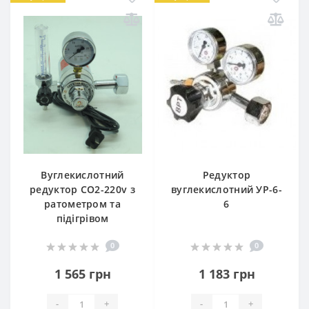
Вуглекислотний
Редуктор
редуктор СО2-220v з
вуглекислотний УР-6-
ратометром та
6
підігрівом
0
0
1 565 грн
1 183 грн
-
+
-
+