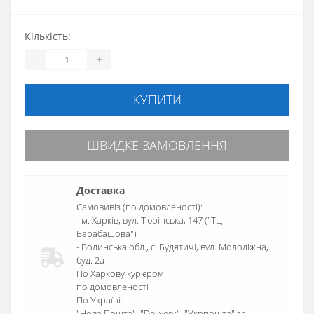
Кількість:
-
+
КУПИТИ
ШВИДКЕ ЗАМОВЛЕННЯ
Доставка
Самовивіз (по домовленості):
- м. Харків, вул. Тюрінська, 147 ("ТЦ
Барабашова")
- Волинська обл., c. Будятичі, вул. Молодіжна,
буд. 2а
По Харкову кур'єром:
по домовленості
По Україні:
"Нова Пошта", "Delivery", "Укрпошта" за