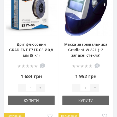
Дріт флюсовий
Маска зварювальника
GRADIENT E71T-GS Ø0,8
Gradient W 821 (+2
мм (5 кг)
запасні стекла)
0
0
1 684 грн
1 952 грн
-
+
-
+
КУПИТИ
КУПИТИ
Популярний
Популярний