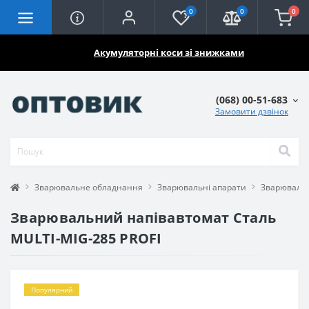
0
0
0
🔥🔥🔥
Акумуляторні коси зі знижками
(068) 00-51-683
Замовити дзвінок
Зварювальне обладнання
Зварювальні апарати
Зварювальн
Зварювальний напівавтомат Сталь
MULTI-MIG-285 PROFI
Популярний