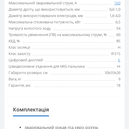
Максимальний зварювальний струм, А
160
Діаметр дроту, що використовується, мм
0,6-1,0
Діаметр використовуваних електродів, мм
1,6-4,0
Максимальна споживана потужність, кВт
6,5
Напруга холостого ходу,
54
Тривалість увімкнення (ПВ) на максимальному струмі, %
60
ККД, %
85
Клас ізоляції
H
Клас захисту
IP21S
Цифровий дисплей
Є
Швидкознімне з'єднання для MIG-пальника
Ні
Габаритні розміри, см
50x33x26
Вага, кг
9
Гарантія, міс
18
Комплектація
зварювальний рукав під євро роз'єм,