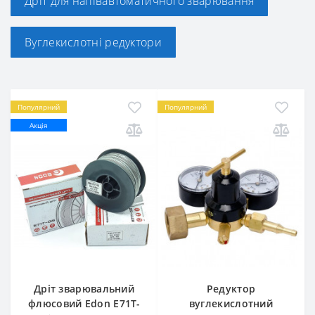
Дріт для напівавтоматичного зварювання
Вуглекислотні редуктори
Популярний
Популярний
Акція
Дріт зварювальний
Редуктор
флюсовий Edon E71T-
вуглекислотний