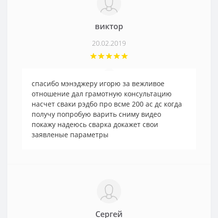
виктор
20.02.2019
спасибо мэнэджеру игорю за вежливое
отношение дал грамотную консультацию
насчет сваки рэдбо про всме 200 ас дс когда
получу попробую варить сниму видео
покажу надеюсь сварка докажет свои
заявленые параметры
Сергей