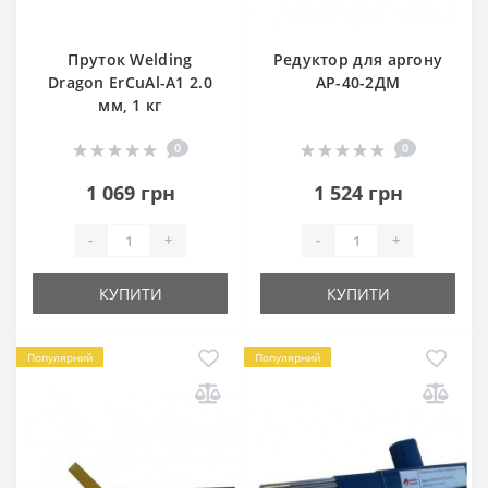
Пруток Welding
Редуктор для аргону
Dragon ErCuAl-A1 2.0
АР-40-2ДМ
мм, 1 кг
0
0
1 069 грн
1 524 грн
-
+
-
+
КУПИТИ
КУПИТИ
Популярний
Популярний