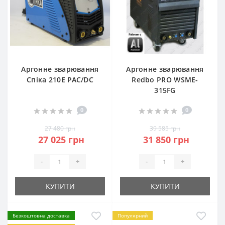
Аргонне зварювання
Аргонне зварювання
Спіка 210Е PAC/DC
Redbo PRO WSME-
315FG
0
0
27 480 грн
39 585 грн
27 025 грн
31 850 грн
-
+
-
+
КУПИТИ
КУПИТИ
Безкоштовна доставка
Популярний