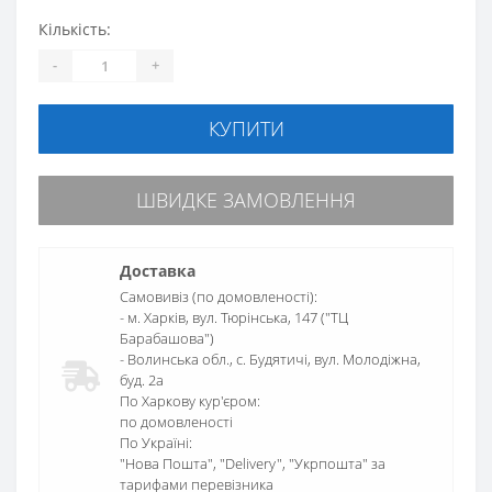
Кількість:
-
+
КУПИТИ
ШВИДКЕ ЗАМОВЛЕННЯ
Доставка
Самовивіз (по домовленості):
- м. Харків, вул. Тюрінська, 147 ("ТЦ
Барабашова")
- Волинська обл., c. Будятичі, вул. Молодіжна,
буд. 2а
По Харкову кур'єром:
по домовленості
По Україні:
"Нова Пошта", "Delivery", "Укрпошта" за
тарифами перевізника