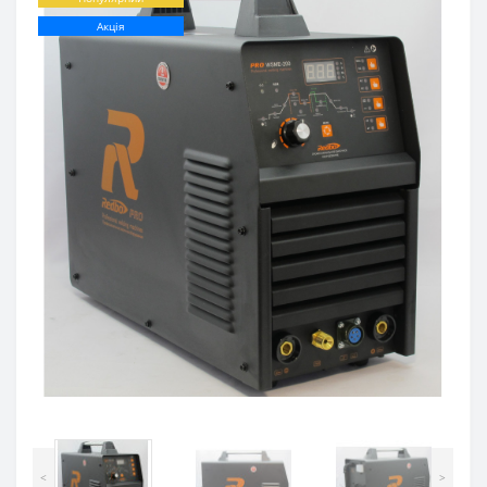
Акція
<
>