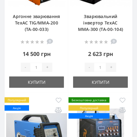
Аргонне зварювання
Зварювальний
TexAC TIG/MMA-200
інвертор ТехАС
(ТА-00-033)
MMА-300 (TA-00-104)
0
0
14 500 грн
2 623 грн
-
+
-
+
КУПИТИ
КУПИТИ
Популярний
Безкоштовна доставка
Акція
Популярний
Акція