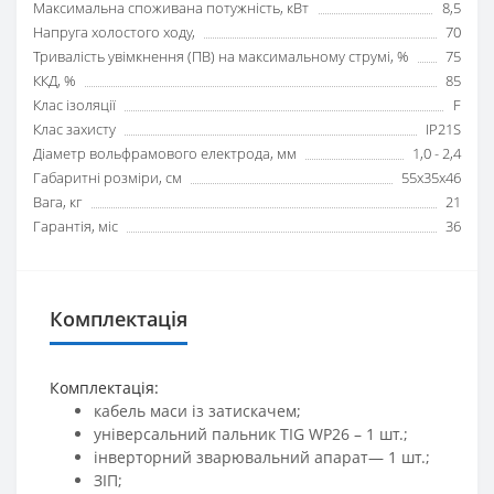
Максимальна споживана потужність, кВт
8,5
Напруга холостого ходу,
70
Тривалість увімкнення (ПВ) на максимальному струмі, %
75
ККД, %
85
Клас ізоляції
F
Клас захисту
IP21S
Діаметр вольфрамового електрода, мм
1,0 - 2,4
Габаритні розміри, см
55x35x46
Вага, кг
21
Гарантія, міс
36
Комплектація
Комплектація:
кабель маси із затискачем;
універсальний пальник TIG WP26 – 1 шт.;
інверторний зварювальний апарат— 1 шт.;
ЗІП;