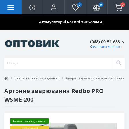
0
0
0
🔥🔥🔥
Акумуляторні коси зі знижками
(068) 00-51-683
Замовити дзвінок
Зварювальне обладнання
Апарати для аргонно-дугового звар
Аргонне зварювання Redbo PRO
WSME-200
Безкоштовна доставка
Популярний