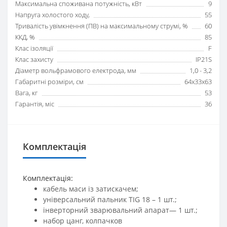
Максимальна споживана потужність, кВт
9
Напруга холостого ходу,
55
Тривалість увімкнення (ПВ) на максимальному струмі, %
60
ККД, %
85
Клас ізоляції
F
Клас захисту
IP21S
Діаметр вольфрамового електрода, мм
1,0 - 3,2
Габаритні розміри, см
64х33х63
Вага, кг
53
Гарантія, міс
36
Комплектація
Комплектація:
кабель маси із затискачем;
універсальний пальник TIG 18 – 1 шт.;
інверторний зварювальний апарат— 1 шт.;
набор цанг, колпачков