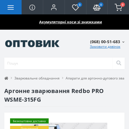
0
0
0
🔥🔥🔥
Акумуляторні коси зі знижками
(068) 00-51-683
Замовити дзвінок
Зварювальне обладнання
Апарати для аргонно-дугового звар
Аргонне зварювання Redbo PRO
WSME-315FG
Безкоштовна доставка
Популярний