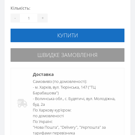
Кількість:
-
+
КУПИТИ
ШВИДКЕ ЗАМОВЛЕННЯ
Доставка
Самовивіз (по домовленості):
- м. Харків, вул. Тюрінська, 147 ("ТЦ
Барабашова")
- Волинська обл., c. Будятичі, вул. Молодіжна,
буд. 2а
По Харкову кур'єром:
по домовленості
По Україні:
"Нова Пошта", "Delivery", "Укрпошта" за
тарифами перевізника