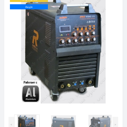
Акція
<
>