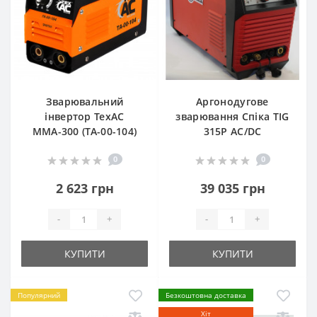
Зварювальний
Аргонодугове
інвертор ТехАС
зварювання Спіка TIG
MMА-300 (TA-00-104)
315P AC/DC
0
0
2 623 грн
39 035 грн
-
+
-
+
КУПИТИ
КУПИТИ
Популярний
Безкоштовна доставка
Хіт