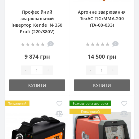
Професійний
Аргонне зварювання
зварювальний
TexAC TIG/MMA-200
інвертор Kende IN-350
(ТА-00-033)
Profi (220/380V)
0
0
9 874 грн
14 500 грн
-
+
-
+
КУПИТИ
КУПИТИ
Популярний
Безкоштовна доставка
Популярний