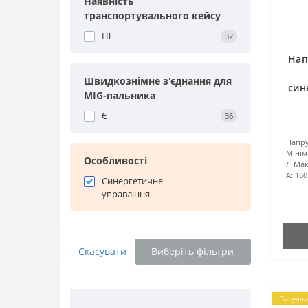
Наявність
транспортувального кейсу
Ні
32
Нап
Швидкознімне з'єднання для
син
MIG-пальника
Є
36
Напру
Мінім
Особливості
Мак
А:
160
Синергетичне
управління
Скасувати
Виберіть фільтри
Популяр