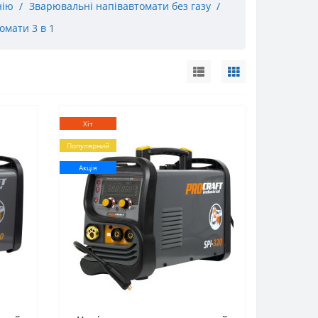
нію
Зварювальні напівавтомати без газу
омати 3 в 1
Хіт
Популярний
Акція