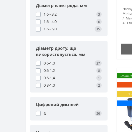
Діаметр електрода, мм
Напру
Мінім
1,6 - 3,2
3
Мак
1,6 - 4,0
6
А:
130
1,6 - 5,0
15
Діаметр дроту, що
використовується, мм
0,6-1,0
27
0,6-1,2
8
Безкошт
0,6-1,4
1
0,8-1,0
2
По
Цифровий дисплей
Є
36