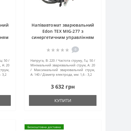
ьний
Напівавтомат зварювальний
Edon TEX MIG-277 з
нням
синергетичним управлінням
0
ц:
50
Напруга, В:
220
Частота струму, Гц:
50
 А:
20
Мінімальний зварювальний струм, А:
20
трум,
Максимальний зварювальний струм,
- 3,2
А:
140
Діаметр електрода, мм:
1,6 - 3,2
3 632 грн
КУПИТИ
Безкоштовна доставка