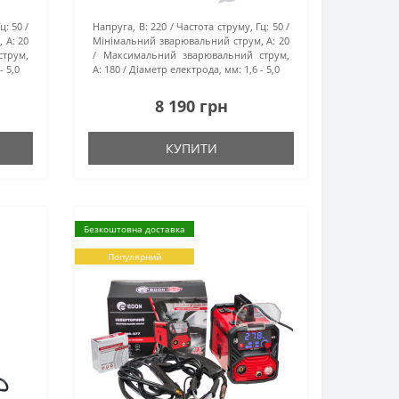
ц:
50
Напруга, В:
220
Частота струму, Гц:
50
 А:
20
Мінімальний зварювальний струм, А:
20
трум,
Максимальний зварювальний струм,
- 5,0
А:
180
Діаметр електрода, мм:
1,6 - 5,0
8 190 грн
КУПИТИ
Безкоштовна доставка
Популярний