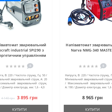
івавтомат зварювальний
Напівавтомат зварювал
ocraft industrial SPI290 з
Narva NMG-340 MAST
ергетичним управлінням
0
0
га, В:
220
Частота струму, Гц:
50
Напруга, В:
220
Частота струму, Г
альний зварювальний струм, А:
20
Мінімальний зварювальний струм,
симальний зварювальний струм,
Максимальний зварювальний с
Діаметр електрода, мм:
1,6 - 4,0
А:
190
Діаметр електрода, мм:
1,6 
3 895 грн
8 965 грн
4 140 грн
КУПИТИ
КУПИТИ