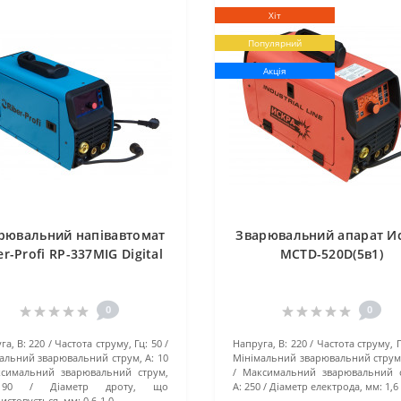
Хіт
Популярний
Акція
рювальний напівавтомат
Зварювальний апарат И
er-Profi RP-337MIG Digital
MCTD-520D(5в1)
0
0
га, В:
220
Частота струму, Гц:
50
Напруга, В:
220
Частота струму, Г
альний зварювальний струм, А:
10
Мінімальний зварювальний струм,
симальний зварювальний струм,
Максимальний зварювальний с
190
Діаметр дроту, що
А:
250
Діаметр електрода, мм:
1,6 
истовується, мм:
0,6-1,0