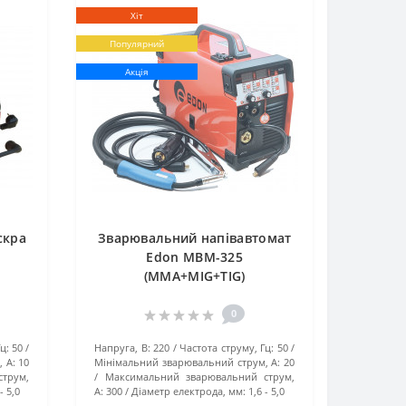
Хіт
Популярний
Акція
скра
Зварювальний напівавтомат
Edon MBM-325
(MMA+MIG+TIG)
0
ц:
50
Напруга, В:
220
Частота струму, Гц:
50
 А:
10
Мінімальний зварювальний струм, А:
20
трум,
Максимальний зварювальний струм,
- 5,0
А:
300
Діаметр електрода, мм:
1,6 - 5,0