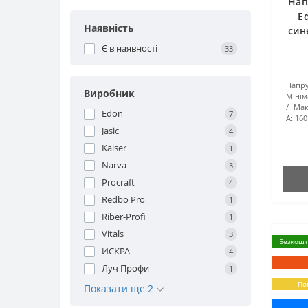
Нап
E
Наявність
син
Є в наявності
33
Напру
Виробник
Мінім
Мак
Edon
7
А:
160
Jasic
4
Kaiser
1
Narva
3
Procraft
4
Redbo Pro
1
Riber-Profi
1
Vitals
3
Безкошт
ИСКРА
4
Луч Профи
1
По
Показати ще 2