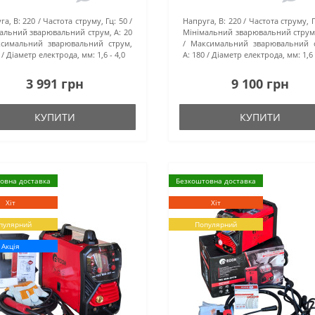
га, В:
220
Частота струму, Гц:
50
Напруга, В:
220
Частота струму, Г
альний зварювальний струм, А:
20
Мінімальний зварювальний струм,
симальний зварювальний струм,
Максимальний зварювальний с
Діаметр електрода, мм:
1,6 - 4,0
А:
180
Діаметр електрода, мм:
1,6 
3 991 грн
9 100 грн
КУПИТИ
КУПИТИ
овна доставка
Безкоштовна доставка
Хіт
Хіт
пулярний
Популярний
Акція