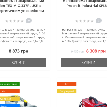
івавтомат зварювальний
Напівавтомат зварювал
don TEX MIG-337PLUSE з
Procraft industrial SPI3
ергетичним управлінням
0
0
га, В:
220
Частота струму, Гц:
50
Напруга, В:
220
Частота струму, Г
альний зварювальний струм, А:
20
Мінімальний зварювальний струм,
симальний зварювальний струм,
Максимальний зварювальний с
Діаметр електрода, мм:
1,6 - 5,0
А:
180
Діаметр електрода, мм:
1,6 
8 873 грн
8 308 грн
9 435 грн
КУПИТИ
КУПИТИ
овна доставка
Хіт
Хіт
Популярний
пулярний
Акція