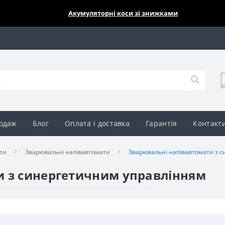
🔥🔥🔥
Акумуляторні коси зі знижками
одаж
Блог
Оплата і доставка
Гарантія
Контакт
ти
Зварювальні напівавтомати
Зварювальні напівавтомати з с
и з синергетичним управлінням