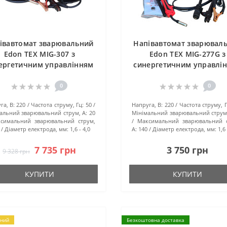
івавтомат зварювальний
Напівавтомат зварювал
Edon TEX MIG-307 з
Edon TEX MIG-277G з
ергетичним управлінням
синергетичним управлі
0
0
га, В:
220
Частота струму, Гц:
50
Напруга, В:
220
Частота струму, Г
альний зварювальний струм, А:
20
Мінімальний зварювальний струм,
симальний зварювальний струм,
Максимальний зварювальний с
Діаметр електрода, мм:
1,6 - 4,0
А:
140
Діаметр електрода, мм:
1,6 
7 735 грн
3 750 грн
9 328 грн
КУПИТИ
КУПИТИ
ний
Безкоштовна доставка