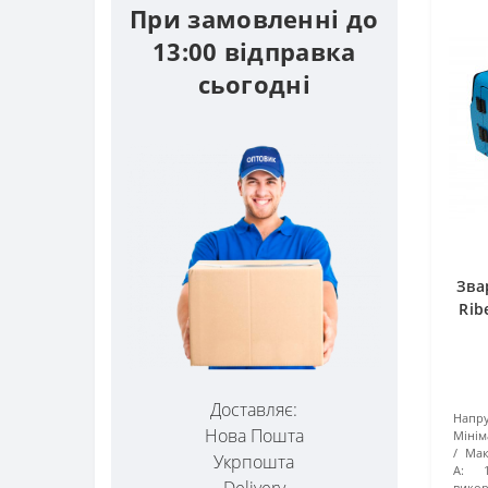
При замовленні до
13:00 відправка
сьогодні
Зва
Rib
Доставляє:
Напру
Нова Пошта
Мінім
Мак
Укрпошта
А:
Delivery
викор