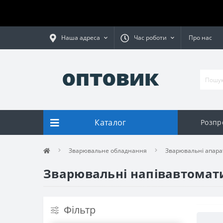
Наша адреса
Час роботи
Про нас
Каталог
Розпр
Зварювальне обладнання
Зварювальні апара
Зварювальні напівавтомат
Фільтр