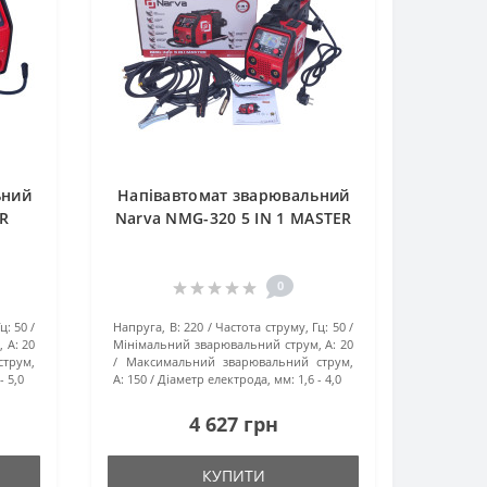
ьний
Напівавтомат зварювальний
ER
Narva NMG-320 5 IN 1 MASTER
0
ц:
50
Напруга, В:
220
Частота струму, Гц:
50
 А:
20
Мінімальний зварювальний струм, А:
20
трум,
Максимальний зварювальний струм,
- 5,0
А:
150
Діаметр електрода, мм:
1,6 - 4,0
4 627 грн
КУПИТИ