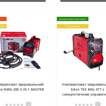
Безкоштовна доставка
ний
Популярний
івавтомат зварювальний
Напівавтомат зварювал
va NMG-280 5 IN 1 MASTER
Edon TEX MIG-377 з
синергетичним управлі
0
0