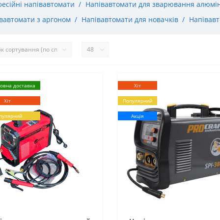
есійні напівавтомати
Напівавтомати для зварювання алюмі
вавтомати з аргоном
Напівавтомати для новачків
Напівавт
овна доставка
Хіт
Хіт
Популярний
пулярний
Акція