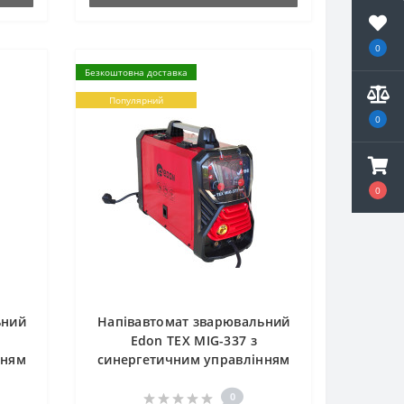
0
Безкоштовна доставка
Популярний
0
0
ьний
Напівавтомат зварювальний
Edon TEX MIG-337 з
нням
синергетичним управлінням
0