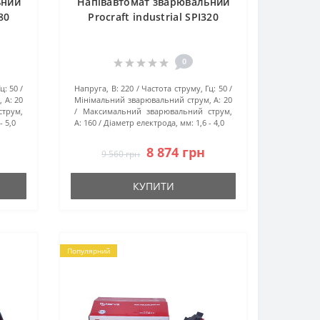
ьний
Напівавтомат зварювальний
80
Procraft industrial SPI320
0
ц:
50
Напруга, В:
220
Частота струму, Гц:
50
 А:
20
Мінімальний зварювальний струм, А:
20
трум,
Максимальний зварювальний струм,
- 5,0
А:
160
Діаметр електрода, мм:
1,6 - 4,0
8 874 грн
9 560 грн
КУПИТИ
Популярний