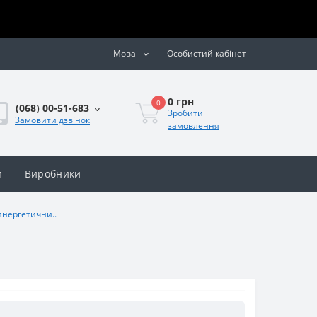
Мова
Особистий кабінет
0 грн
0
(068) 00-51-683
Зробити
Замовити дзвінок
замовлення
и
Виробники
инергетични..