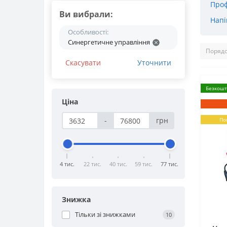
Проф
Ви вибрали:
Напі
Особливості:
Синергетичне управління
Скасувати
Уточнити
Безкошт
Ціна
-
грн
По
4 тис.
22 тис.
40 тис.
59 тис.
77 тис.
Знижка
Тільки зі знижками
10