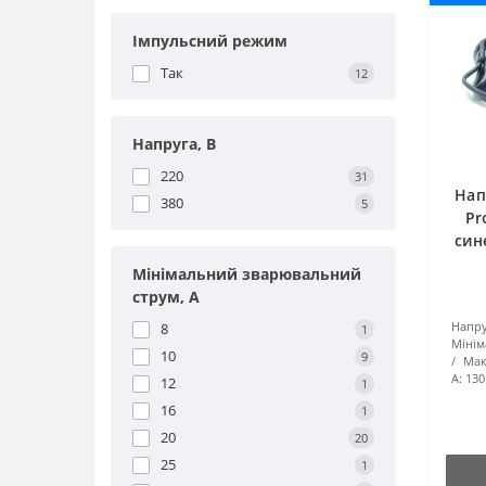
Імпульсний режим
Так
12
Напруга, В
220
31
Нап
380
5
Pr
син
Мінімальний зварювальний
струм, А
Напру
8
1
Мінім
10
9
Мак
А:
130
12
1
16
1
20
20
25
1