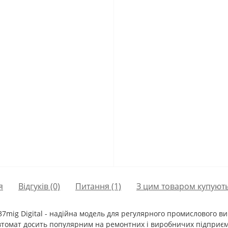
я
Відгуків (0)
Питання
(1)
З цим товаром купуют
337mig Digital - надійна модель для регулярного промислового 
вавтомат досить популярним на ремонтних і виробничих підприє