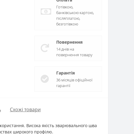
Готівкою,
банківською картою,
післяплатою,
безготівкою
Повернення
14 днів на
повернення товару
Гарантія
36 місяців офіційної
гарантії
ь
Схожі товари
використання. Висока якість зварювального шва
мствах широкого профілю.