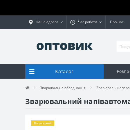
Наша адреса
Час роботи
Про нас
Каталог
Розпр
Зварювальне обладнання
Зварювальні апара
Зварювальний напівавтомат 
Популярний