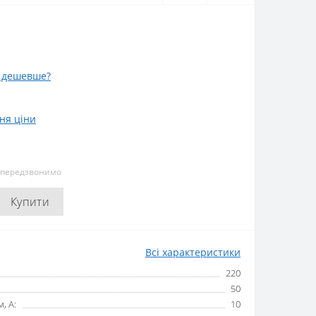
 дешевше?
ня ціни
и передзвонимо
Купити
Всі характеристики
220
50
, А:
10