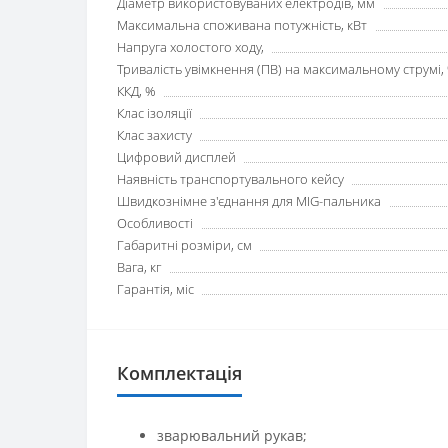
Діаметр використовуваних електродів, мм
Максимальна споживана потужність, кВт
Напруга холостого ходу,
Тривалість увімкнення (ПВ) на максимальному струмі,
ККД, %
Клас ізоляції
Клас захисту
Цифровий дисплей
Наявність транспортувального кейсу
Швидкознімне з'єднання для MIG-пальника
Особливості
Габаритні розміри, см
Вага, кг
Гарантія, міс
Комплектація
зварювальний рукав;