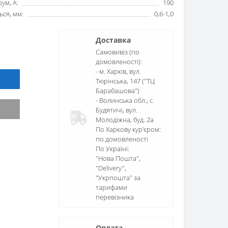
ум, А:
190
ься, мм:
0,6-1,0
Доставка
Самовивіз (по
домовленості):
- м. Харків, вул.
Тюрінська, 147 ("ТЦ
Барабашова")
- Волинська обл., c.
Будятичі, вул.
Молодіжна, буд. 2а
По Харкову кур'єром:
по домовленості
По Україні:
"Нова Пошта",
"Delivery",
"Укрпошта" за
тарифами
перевізника
Оплата