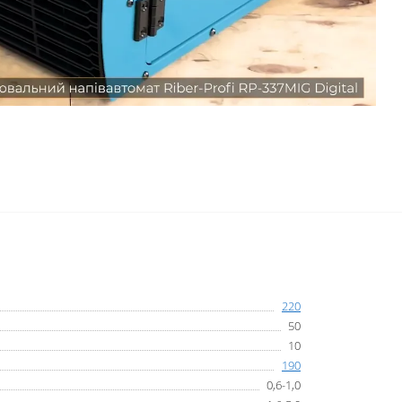
220
50
10
190
0,6-1,0