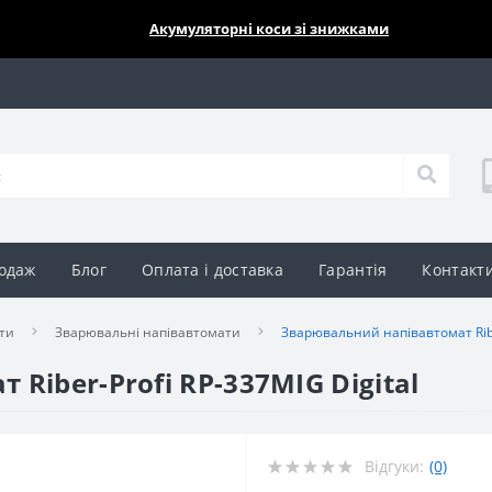
🔥🔥🔥
Акумуляторні коси зі знижками
одаж
Блог
Оплата і доставка
Гарантія
Контакт
ти
Зварювальні напівавтомати
Зварювальний напівавтомат Riber
Riber-Profi RP-337MIG Digital
Відгуки:
(0)