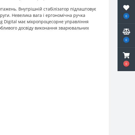
тажень. Внутрішній стабілізатор підлаштовує
руги. Невелика вага і ергономічна ручка
0
ig Digital має мікропроцесорне управління
собливого досвіду виконання зварювальних
0
0