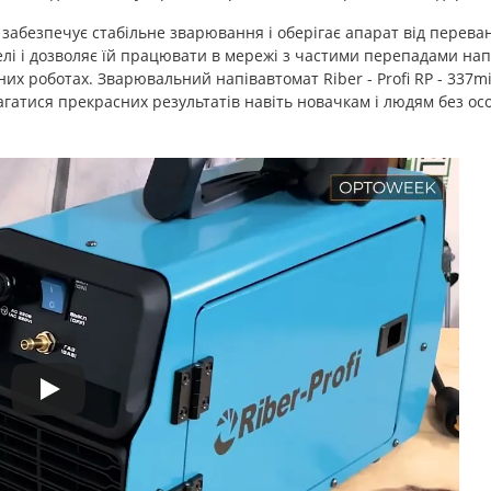
забезпечує стабільне зварювання і оберігає апарат від переван
елі і дозволяє їй працювати в мережі з частими перепадами нап
х роботах. Зварювальний напівавтомат Riber - Profi RP - 337m
гатися прекрасних результатів навіть новачкам і людям без о