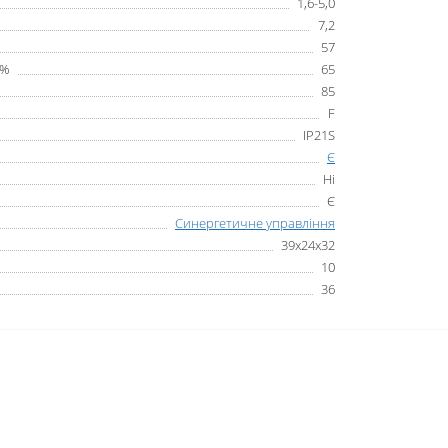
1,6-5,0
7,2
57
 %
65
85
F
IP21S
Є
Ні
Є
Синергетичне управління
39х24х32
10
36