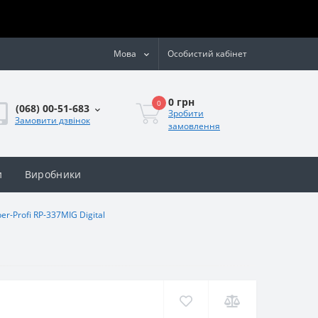
Мова
Особистий кабінет
0 грн
0
(068) 00-51-683
Зробити
Замовити дзвінок
замовлення
и
Виробники
-Profi RP-337MIG Digital