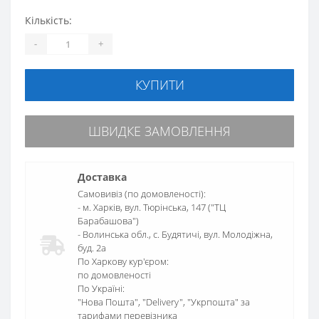
Кількість:
-
+
КУПИТИ
ШВИДКЕ ЗАМОВЛЕННЯ
Доставка
Самовивіз (по домовленості):
- м. Харків, вул. Тюрінська, 147 ("ТЦ
Барабашова")
- Волинська обл., c. Будятичі, вул. Молодіжна,
буд. 2а
По Харкову кур'єром:
по домовленості
По Україні:
"Нова Пошта", "Delivery", "Укрпошта" за
тарифами перевізника