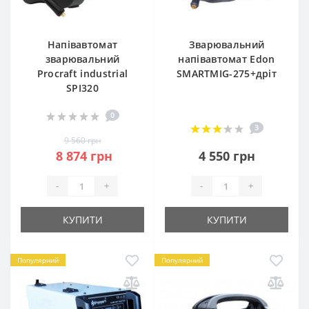
Напівавтомат
Зварювальний
зварювальний
напівавтомат Edon
Procraft industrial
SMARTMIG-275+дріт
SPI320
0
3
9 560 грн
8 874 грн
4 550 грн
-
+
-
+
КУПИТИ
КУПИТИ
Популярний
Популярний