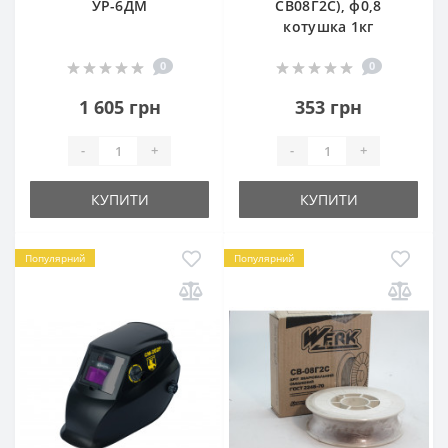
УР-6ДМ
СВ08Г2С), ф0,8
котушка 1кг
0
0
1 605 грн
353 грн
-
+
-
+
КУПИТИ
КУПИТИ
Популярний
Популярний