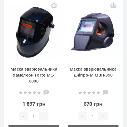
Маска зварювальника
Маска зварювальника
хамелеон Forte MC-
Дніпро-М МЗП-390
8000
0
0
1 897 грн
670 грн
-
+
-
+