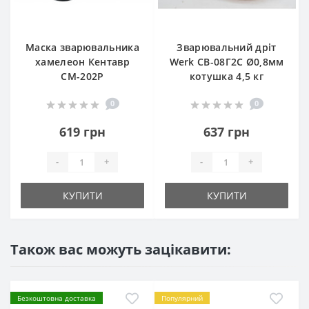
Маска зварювальника
Зварювальний дріт
хамелеон Кентавр
Werk СВ-08Г2С Ø0,8мм
СМ-202Р
котушка 4,5 кг
0
0
619 грн
637 грн
-
+
-
+
КУПИТИ
КУПИТИ
Також вас можуть зацікавити:
Безкоштовна доставка
Популярний