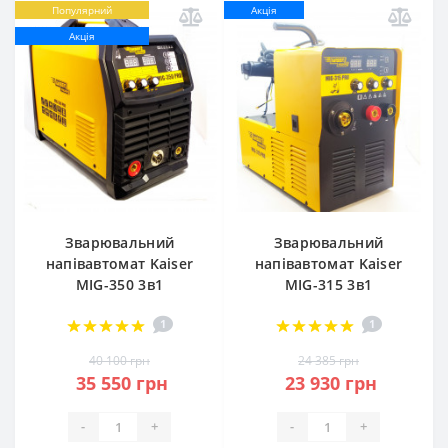
Популярний
Акція
Акція
Зварювальний
Зварювальний
напівавтомат Kaiser
напівавтомат Kaiser
MIG-350 3в1
MIG-315 3в1
1
1
40 100 грн
24 385 грн
35 550 грн
23 930 грн
-
+
-
+