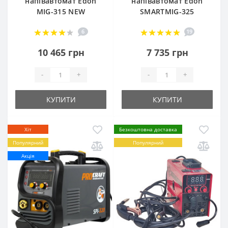
напівавтомат Edon
напівавтомат Edon
MIG-315 NEW
SMARTMIG-325
6
19
10 465 грн
7 735 грн
-
+
-
+
КУПИТИ
КУПИТИ
Хіт
Безкоштовна доставка
Популярний
Популярний
Акція