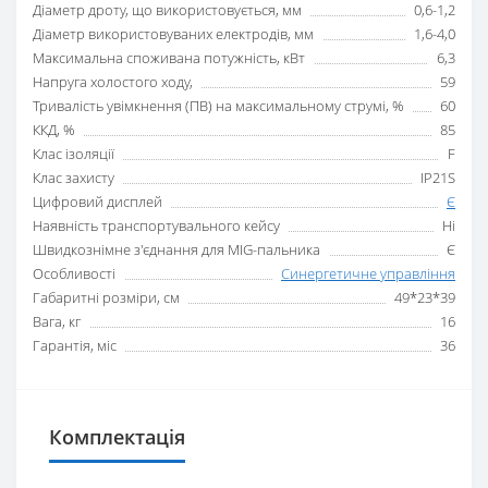
Діаметр дроту, що використовується, мм
0,6-1,2
Діаметр використовуваних електродів, мм
1,6-4,0
Максимальна споживана потужність, кВт
6,3
Напруга холостого ходу,
59
Тривалість увімкнення (ПВ) на максимальному струмі, %
60
ККД, %
85
Клас ізоляції
F
Клас захисту
IP21S
Цифровий дисплей
Є
Наявність транспортувального кейсу
Ні
Швидкознімне з'єднання для MIG-пальника
Є
Особливості
Синергетичне управління
Габаритні розміри, см
49*23*39
Вага, кг
16
Гарантія, міс
36
Комплектація