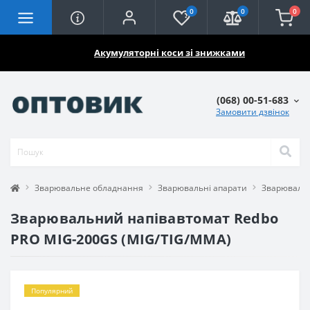
0
0
0
🔥🔥🔥
Акумуляторні коси зі знижками
(068) 00-51-683
Замовити дзвінок
Зварювальне обладнання
Зварювальні апарати
Зварювальн
Зварювальний напівавтомат Redbo
PRO MIG-200GS (MIG/TIG/MMA)
Популярний