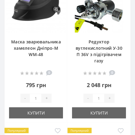
Маска зварювальника
Редуктор
хамелеон Дніпро-М
вуглекислотний У-30
WM-48
П 36V з підігрівачем
газу
0
0
795 грн
2 048 грн
-
+
-
+
КУПИТИ
КУПИТИ
Популярний
Популярний