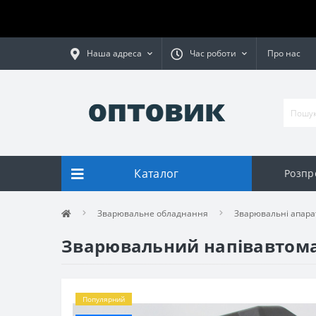
Наша адреса
Час роботи
Про нас
Каталог
Розпр
Зварювальне обладнання
Зварювальні апара
Зварювальний напівавтома
Популярний