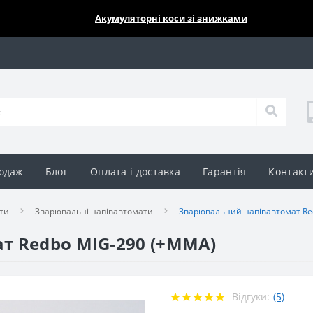
🔥🔥🔥
Акумуляторні коси зі знижками
одаж
Блог
Оплата і доставка
Гарантія
Контакт
ти
Зварювальні напівавтомати
Зварювальний напівавтомат Re
т Redbo MIG-290 (+MMA)
Відгуки:
(5)