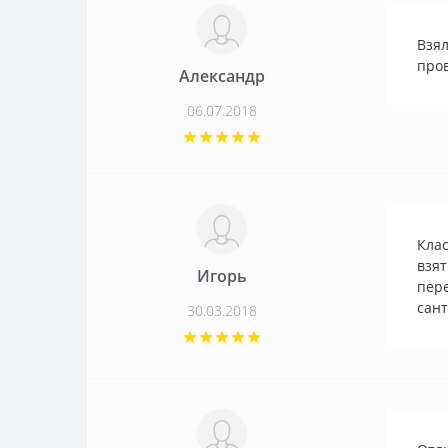
Взял
про
Александр
06.07.2018
Клас
взят
Игорь
пере
сант
30.03.2018