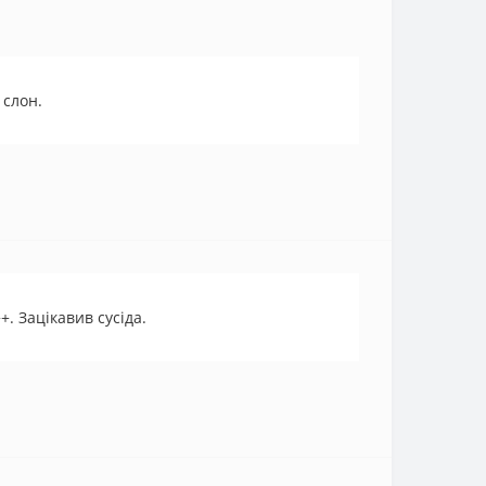
 слон.
 Зацiкавив сусiда.