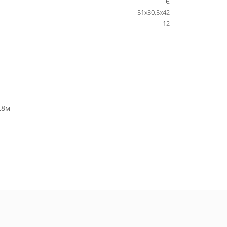
Є
51х30,5х42
12
,8м