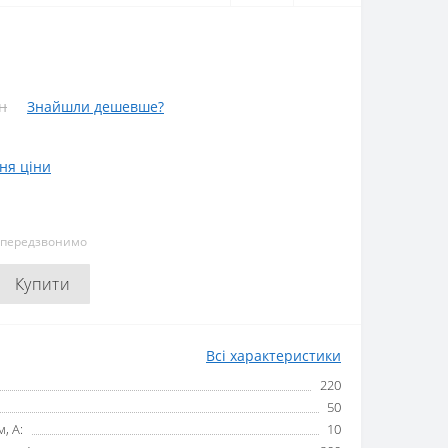
н
Знайшли дешевше?
ня ціни
и передзвонимо
Купити
Всі характеристики
220
50
, А:
10