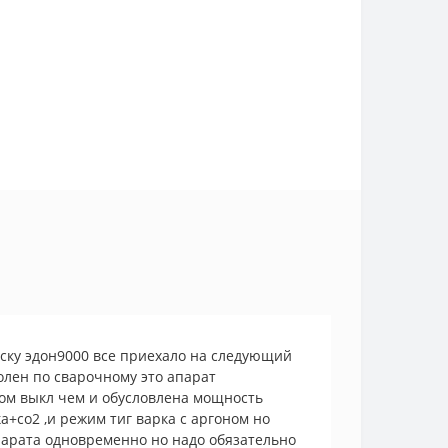
аску эдон9000 все приехало на следующий
олен по сварочному это апарат
ром выкл чем и обусловлена мощность
а+со2 ,и режим тиг варка с аргоном но
ппарата одновременно но надо обязательно