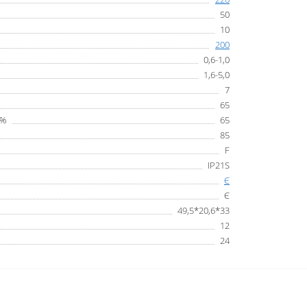
50
10
200
0,6-1,0
1,6-5,0
7
65
 %
65
85
F
IP21S
Є
Є
49,5*20,6*33
12
24