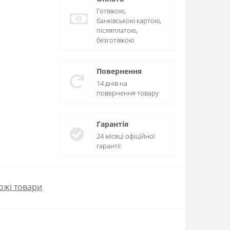
Готівкою,
банківською картою,
післяплатою,
безготівкою
Повернення
14 днів на
повернення товару
Гарантія
24 місяці офіційної
гарантії
ожі товари