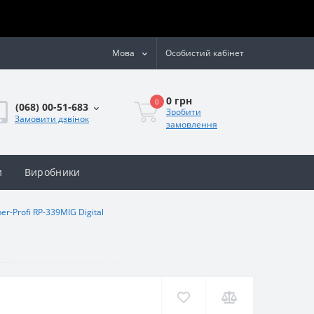
Мова
Особистий кабінет
0 грн
0
(068) 00-51-683
Зробити
Замовити дзвінок
замовлення
и
Виробники
-Profi RP-339MIG Digital