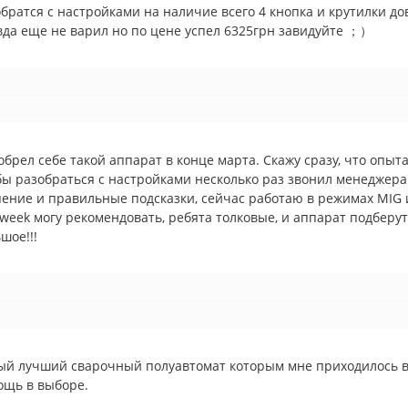
братся с настройками на наличие всего 4 кнопка и крутилки д
да еще не варил но по цене успел 6325грн завидуйте ；）
брел себе такой аппарат в конце марта. Скажу сразу, что опыт
ы разобраться с настройками несколько раз звонил менеджера
ение и правильные подсказки, сейчас работаю в режимах MIG
week могу рекомендовать, ребята толковые, и аппарат подберут
шое!!!
й лучший сварочный полуавтомат которым мне приходилось вар
ощь в выборе.