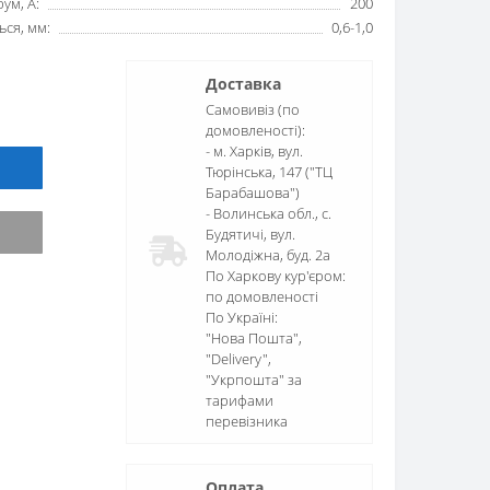
ум, А:
200
ься, мм:
0,6-1,0
Доставка
Самовивіз (по
домовленості):
- м. Харків, вул.
Тюрінська, 147 ("ТЦ
Барабашова")
- Волинська обл., c.
Будятичі, вул.
Молодіжна, буд. 2а
По Харкову кур'єром:
по домовленості
По Україні:
"Нова Пошта",
"Delivery",
"Укрпошта" за
тарифами
перевізника
Оплата