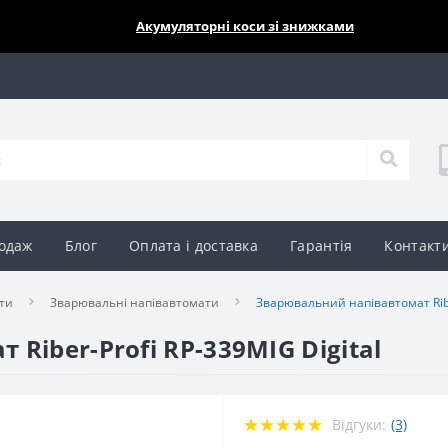
🔥🔥🔥
Акумуляторні коси зі знижками
одаж
Блог
Оплата і доставка
Гарантія
Контакт
ти
Зварювальні напівавтомати
Зварювальний напівавтомат Riber
Riber-Profi RP-339MIG Digital
Відгуки:
(3)