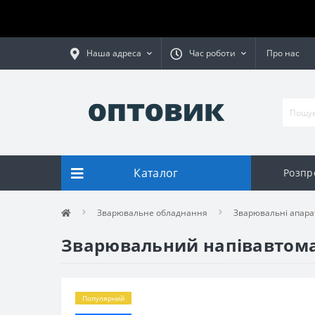
Наша адреса
Час роботи
Про нас
Каталог
Розпр
Зварювальне обладнання
Зварювальні апара
Зварювальний напівавтомат 
Популярний