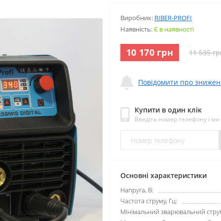
Виробник:
RIBER-PROFI
Наявність:
Є в наявності
10 170 грн
11 535 гр
Повідомити про знижен
Купити в один клік
Введіть номер телефону і м
Основні характеристики
Напруга, В:
Частота струму, Гц:
Мінімальний зварювальний струм