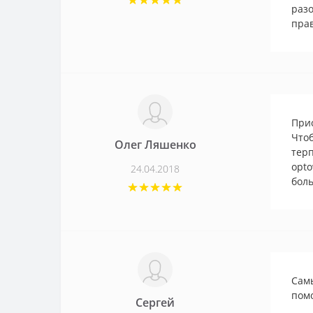
разо
прав
Прио
Чтоб
Олег Ляшенко
терп
opto
24.04.2018
боль
Самы
пом
Сергей