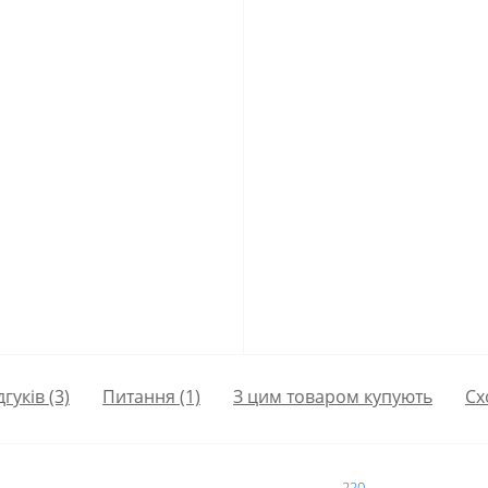
дгуків (3)
Питання
(1)
З цим товаром купують
Сх
220