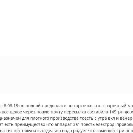
л 8.08.18 по полной предоплате по карточке этот сварочный м
 все целое через новую почту пересылка составила 145грн дов
назначен для плотного производства тоесть с утра вкл и вече
вт есть преимущество что аппарат 3в1 тоесть электрод ,проволк
ва тиг нет покупать отдельно надо радует что заменяет три а