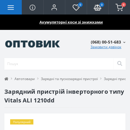
0
0
0
🔥🔥🔥
Акумуляторні коси зі знижками
(068) 00-51-683
Замовити дзвінок
Автотовари
Зарядні та пускозарядні пристрої
Зарядні пристр
Зарядний пристрій інверторного типу
Vitals ALI 1210dd
Популярний