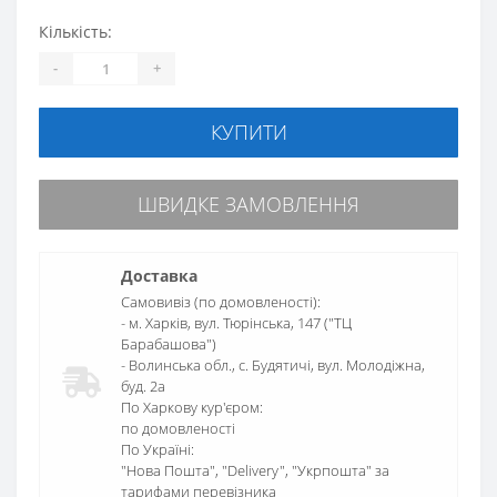
Кількість:
-
+
КУПИТИ
ШВИДКЕ ЗАМОВЛЕННЯ
Доставка
Самовивіз (по домовленості):
- м. Харків, вул. Тюрінська, 147 ("ТЦ
Барабашова")
- Волинська обл., c. Будятичі, вул. Молодіжна,
буд. 2а
По Харкову кур'єром:
по домовленості
По Україні:
"Нова Пошта", "Delivery", "Укрпошта" за
тарифами перевізника