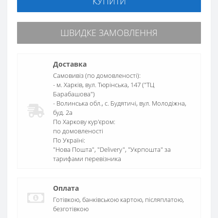
КУПИТИ
ШВИДКЕ ЗАМОВЛЕННЯ
Доставка
Самовивіз (по домовленості):
- м. Харків, вул. Тюрінська, 147 ("ТЦ
Барабашова")
- Волинська обл., c. Будятичі, вул. Молодіжна,
буд. 2а
По Харкову кур'єром:
по домовленості
По Україні:
"Нова Пошта", "Delivery", "Укрпошта" за
тарифами перевізника
Оплата
Готівкою, банківською картою, післяплатою,
безготівкою