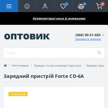
0
0
0
🔥🔥🔥
Акумуляторні коси зі знижками
(068) 00-51-683
Замовити дзвінок
Автотовари
Зарядні та пускозарядні пристрої
Зарядні пристр
Зарядний пристрій Forte CD-6A
Популярний