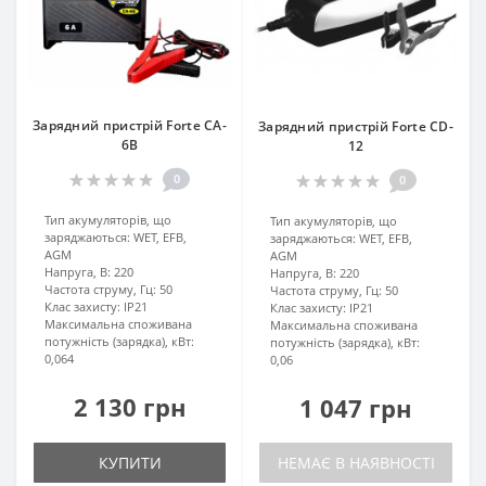
Зарядний пристрій Forte CA-
Зарядний пристрій Forte CD-
6B
12
0
0
Тип акумуляторів, що
Тип акумуляторів, що
заряджаються:
WET, EFB,
заряджаються:
WET, EFB,
AGM
AGM
Напруга, В:
220
Напруга, В:
220
Частота струму, Гц:
50
Частота струму, Гц:
50
Клас захисту:
IP21
Клас захисту:
IP21
Максимальна споживана
Максимальна споживана
потужність (зарядка), кВт:
потужність (зарядка), кВт:
0,064
0,06
2 130 грн
1 047 грн
КУПИТИ
НЕМАЄ В НАЯВНОСТІ