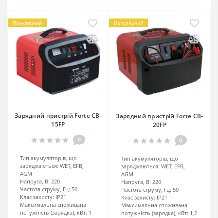
Популярний
Популярний
Зарядний пристрій Forte CB-
Зарядний пристрій Forte CB-
15FP
20FP
0
0
Тип акумуляторів, що
Тип акумуляторів, що
заряджаються:
WET, EFB,
заряджаються:
WET, EFB,
AGM
AGM
Напруга, В:
220
Напруга, В:
220
Частота струму, Гц:
50
Частота струму, Гц:
50
Клас захисту:
IP21
Клас захисту:
IP21
Максимальна споживана
Максимальна споживана
потужність (зарядка), кВт:
1
потужність (зарядка), кВт:
1,2