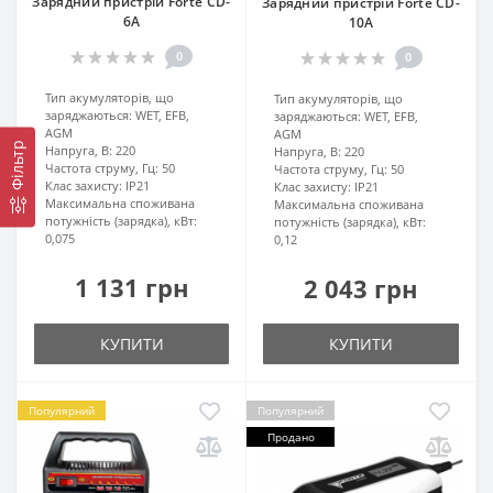
Зарядний пристрій Forte CD-
Зарядний пристрій Forte CD-
6A
10A
0
0
Тип акумуляторів, що
Тип акумуляторів, що
заряджаються:
WET, EFB,
заряджаються:
WET, EFB,
AGM
AGM
Фільтр
Напруга, В:
220
Напруга, В:
220
Частота струму, Гц:
50
Частота струму, Гц:
50
Клас захисту:
IP21
Клас захисту:
IP21
Максимальна споживана
Максимальна споживана
потужність (зарядка), кВт:
потужність (зарядка), кВт:
0,075
0,12
1 131 грн
2 043 грн
КУПИТИ
КУПИТИ
Популярний
Популярний
Продано