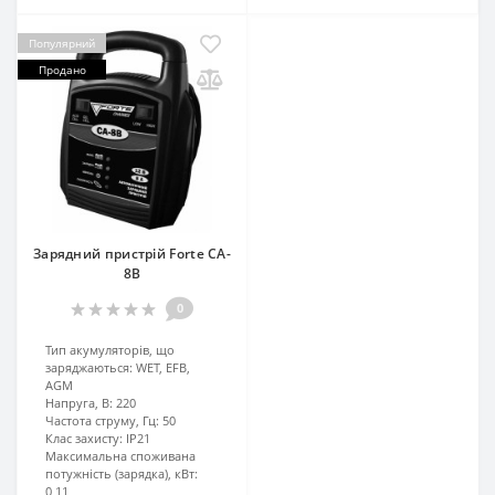
Популярний
Продано
Зарядний пристрій Forte CA-
8B
0
Тип акумуляторів, що
заряджаються:
WET, EFB,
AGM
Напруга, В:
220
Частота струму, Гц:
50
Клас захисту:
IP21
Максимальна споживана
потужність (зарядка), кВт:
0,11