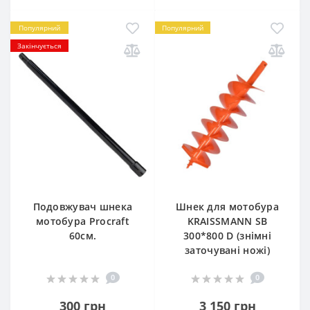
Популярний
Популярний
Закінчується
Подовжувач шнека
Шнек для мотобура
мотобура Procraft
KRAISSMANN SB
60см.
300*800 D (знімні
заточувані ножі)
0
0
300 грн
3 150 грн