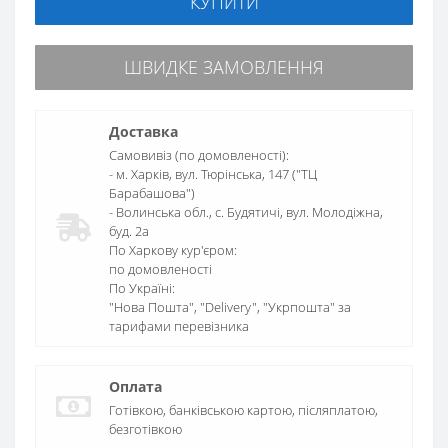
КУПИТИ
ШВИДКЕ ЗАМОВЛЕННЯ
Доставка
Самовивіз (по домовленості):
- м. Харків, вул. Тюрінська, 147 ("ТЦ
Барабашова")
- Волинська обл., c. Будятичі, вул. Молодіжна,
буд. 2а
По Харкову кур'єром:
по домовленості
По Україні:
"Нова Пошта", "Delivery", "Укрпошта" за
тарифами перевізника
Оплата
Готівкою, банківською картою, післяплатою,
безготівкою