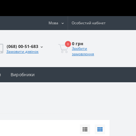
Мова
Особистий кабінет
0 грн
0
(068) 00-51-683
Зробити
Замовити дзвінок
замовлення
и
Виробники