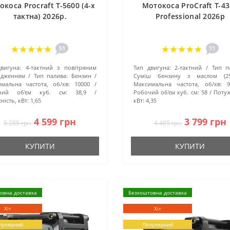
коса Procraft T-5600 (4-х
Мотокоса ProCraft T-4
тактна) 2026р.
Professional 2026р
51
11
вигуна:
4-тактний з повітряним
Тип двигуна:
2-тактний
Тип п
одженням
Тип палива:
Бензин
Суміш бензину з маслом (25
мальна частота, об/хв:
10000
Максимальна частота, об/хв:
чий об'єм куб. см:
38,9
Робочий об'єм куб. см:
58
Потуж
ність, кВт:
1,65
кВт:
4,35
4 599 грн
3 799 грн
5 285 грн
4 485 грн
КУПИТИ
КУПИТИ
овна доставка
Безкоштовна доставка
Хіт
Хіт
пулярний
Популярний