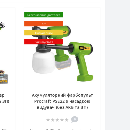
Безкоштовна доставка
Хіт
Популярний
Закінчується
ер
Акумуляторний фарбопульт
а ЗП)
Procraft PSE22 з насадкою
видувач (без АКБ та ЗП)
0