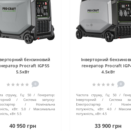
нверторний бензиновий
Інверторний бензинов
енератор Procraft IGP55
генератор Procraft IGP
5.5кВт
4.5кВт
0
0
та струму, Гц:
50
Генератор:
Частота струму, Гц:
50
Гене
торний
Система запуску:
Інверторний
Система зап
ростартер
Номінальна
Електростартер
Номін
ність, кВт:
5.0
Максимальна
потужність, кВт:
4.0
Максим
ність, кВт:
5.5
потужність, кВт:
4.5
40 950 грн
33 900 грн