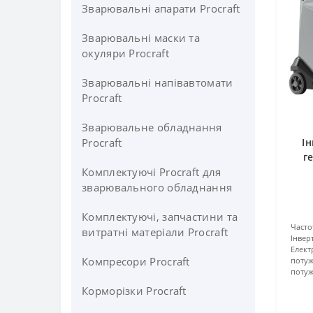
Зварювальні апарати Procraft
Зварювальні маски та
окуляри Procraft
Зварювальні напівавтомати
Procraft
Зварювальне обладнання
Procraft
І
г
Комплектуючі Procraft для
зварювального обладнання
Комплектуючі, запчастини та
Часто
витратні матеріали Procraft
Інвер
Елект
Компресори Procraft
потуж
потуж
Корморізки Procraft