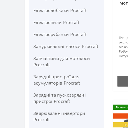
Мото
Електролобзики Procraft
Електропили Procraft
Електрорубанки Procraft
Тип д
охол
Занурювальні насоси Procraft
Макси
Робо
Потуж
Запчастини для мотокоси
Procraft
Зарядні пристрої для
акумуляторів Procraft
Зарядні та пускозарядні
пристрої Procraft
Безкошт
Зварювальні інвертори
Procraft
По