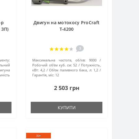
ор
Двигун на мотокосу ProCraft
 ЗП)
T-4200
3
менту:
Максимальна частота, об/хв:
9000
льний
Робочий об'єм куб. см:
52
Потужність,
вигуна
кВт:
4,2
Об'єм паливного бака, л:
1,2
мність
Гарантія, міс:
12
2 503 грн
КУПИТИ
Хіт