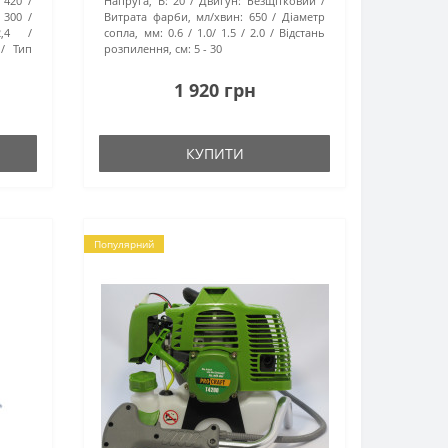
420
Напруга, В:
20
Двигун:
Безщітковий
300
Витрата фарби, мл/хвин:
650
Діаметр
2,4
сопла, мм:
0.6 / 1.0/ 1.5 / 2.0
Відстань
Тип
розпилення, см:
5 - 30
1 920 грн
КУПИТИ
Популярний