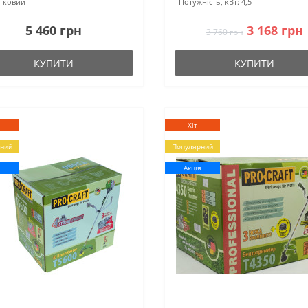
тковий
Потужність, кВт:
4,5
5 460 грн
3 168 грн
3 760 грн
КУПИТИ
КУПИТИ
Хіт
ний
Популярний
я
Акція