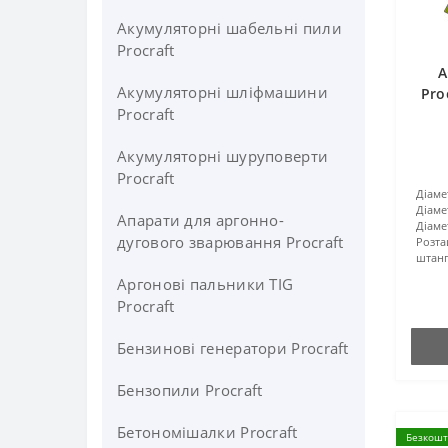
Акумуляторні шабельні пили
Procraft
А
Акумуляторні шліфмашини
Pro
Procraft
Акумуляторні шуруповерти
Procraft
Діаме
Діаме
Апарати для аргонно-
Діам
дугового зварювання Procraft
Розта
штанг
Аргонові пальники TIG
Procraft
Бензинові генератори Procraft
Бензопили Procraft
Бетономішалки Procraft
Безкошт