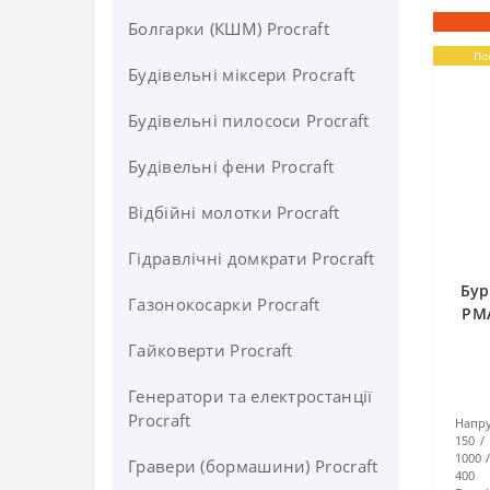
Болгарки (КШМ) Procraft
По
Будівельні міксери Procraft
Будівельні пилососи Procraft
Будівельні фени Procraft
Відбійні молотки Procraft
Гідравлічні домкрати Procraft
Бур
Газонокосарки Procraft
PMA
Гайковерти Procraft
Генератори та електростанції
Procraft
Напру
150
1000
Гравери (бормашини) Procraft
400