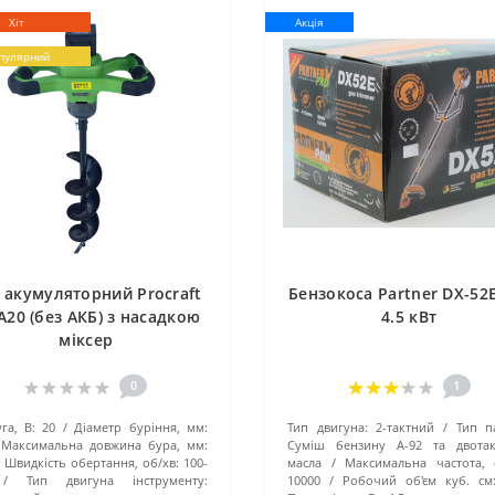
Хіт
Акція
пулярний
 акумуляторний Procraft
Бензокоса Partner DX-52
20 (без АКБ) з насадкою
4.5 кВт
міксер
0
1
га, В:
20
Діаметр буріння, мм:
Тип двигуна:
2-тактний
Тип п
Максимальна довжина бура, мм:
Суміш бензину А-92 та двотак
Швидкість обертання, об/хв:
100-
масла
Максимальна частота, 
Тип двигуна інструменту:
10000
Робочий об'єм куб. см