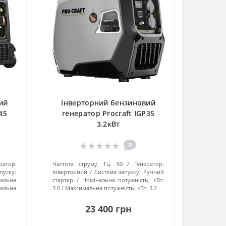
ий
Інверторний бензиновий
45
генератор Procraft IGP35
3.2кВт
0
ратор:
Частота струму, Гц:
50
Генератор:
уску:
Інверторний
Система запуску:
Ручний
альна
стартер
Номінальна потужність, кВт:
альна
3.0
Максимальна потужність, кВт:
3.2
23 400 грн