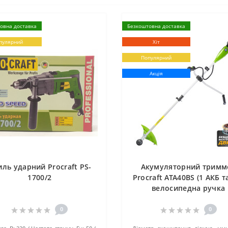
овна доставка
Безкоштовна доставка
пулярний
Хіт
Популярний
Акція
ль ударний Procraft PS-
Акумуляторний тримм
1700/2
Procraft ATA40BS (1 АКБ т
велосипедна ручка
0
0