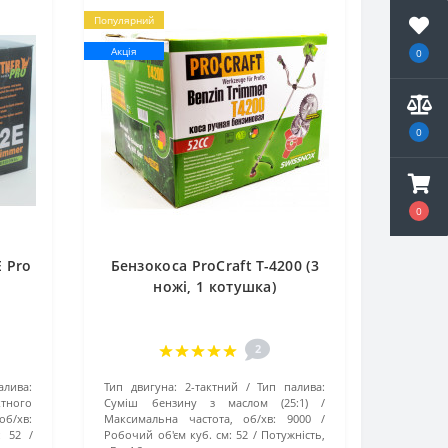
Популярний
Акція
0
0
0
E Pro
Бензокоса ProCraft T-4200 (3
ножі, 1 котушка)
2
алива:
Тип двигуна:
2-тактний
Тип палива:
тного
Суміш бензину з маслом (25:1)
об/хв:
Максимальна частота, об/хв:
9000
:
52
Робочий об'єм куб. см:
52
Потужність,