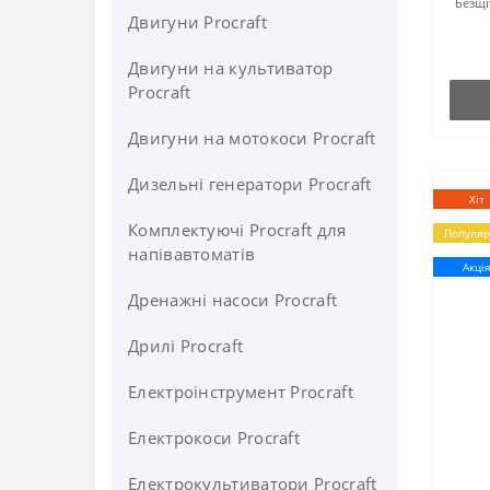
Безщі
Двигуни Procraft
Двигуни на культиватор
Procraft
Двигуни на мотокоси Procraft
Дизельні генератори Procraft
Хіт
Комплектуючі Procraft для
Популяр
напівавтоматів
Акці
Дренажні насоси Procraft
Дрилі Procraft
Електроінструмент Procraft
Електрокоси Procraft
Електрокультиватори Procraft