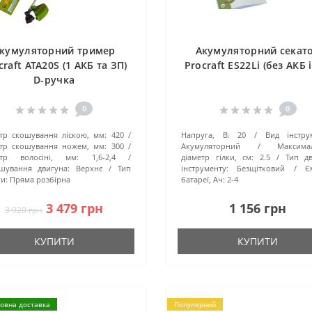
кумуляторний тример
Акумуляторний секат
craft ATA20S (1 АКБ та ЗП)
Procraft ES22Li (без АКБ і
D-ручка
0
0
тр скошування ліскою, мм:
420
Напруга, В:
20
Вид інстру
тр скошування ножем, мм:
300
Акумуляторний
Максима
етр волосіні, мм:
1,6-2,4
діаметр гілки, см:
2.5
Тип д
шування двигуна:
Верхнє
Тип
інструменту:
Безщітковий
Є
и:
Пряма розбірна
батареї, Ач:
2-4
3 479 грн
1 156 грн
3 920 грн
КУПИТИ
КУПИТИ
овна доставка
Популярний