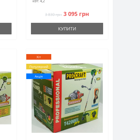
кВт:
4,2
3 095 грн
3 830 грн
КУПИТИ
Хіт
Популярний
Акція