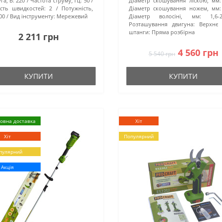
га, В:
220
Частота струму, Гц:
50
Діаметр скошування ліскою, мм:
ість швидкостей:
2
Потужність,
Діаметр скошування ножем, мм:
00
Вид інструменту:
Мережевий
Діаметр волосіні, мм:
1,6-
Розташування двигуна:
Верхнє
штанги:
Пряма розбірна
2 211 грн
4 560 грн
5 540 грн
КУПИТИ
КУПИТИ
овна доставка
Хіт
Хіт
Популярний
пулярний
Акція