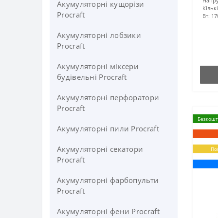
Напру
Акумуляторні кущорізи
Кільк
Procraft
Вт:
17
Акумуляторні лобзики
Procraft
Акумуляторні міксери
будівельні Procraft
Акумуляторні перфоратори
Procraft
Безкошт
Акумуляторні пили Procraft
Акумуляторні секатори
По
Procraft
Акумуляторні фарбопульти
Procraft
Акумуляторні фени Procraft