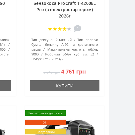
350
Бензокоса ProCraft T-4200EL
Pro (з електростартером)
2026г
1
алива:
Тип двигуна:
2-тактний
Тип палива:
:1)
Суміш бензину А-92 та двотактного
9000
масла
Максимальна частота, об/хв:
ність,
9000
Робочий об'єм куб. см:
52
Потужність, кВт:
4,2
4 761 грн
5 545 грн
КУПИТИ
Безкоштовна доставка
Хіт
Популярний