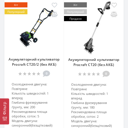
Хіт
Хіт
Популярний
Популярний
Продано
Акумуляторний культиватор
Акумуляторний культиватор
Procraft CT20/2 (без АКБ)
Procraft CT20 (без АКБ)
0
0
Охолодження двигуна:
Охолодження двигуна:
Повітряне
Повітряне
Кількість швидкостей:
1
Кількість швидкостей:
1
вперед
вперед
Глибина фрезерування
Глибина фрезерування
Фільтр
ґрунту, мм:
200
ґрунту, мм:
180
Рекомендована площа
Рекомендована площа
обробки, соток:
5
обробки, соток:
2
Модель двигуна:
Модель двигуна:
синхронний(безщітковий)
синхронний(безщітковий)