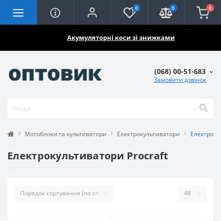
0
0
0
🔥🔥🔥
Акумуляторні коси зі знижками
(068) 00-51-683
Замовити дзвінок
Мотоблоки та культиватори
Електрокультиватори
Електроку
Електрокультиватори Procraft