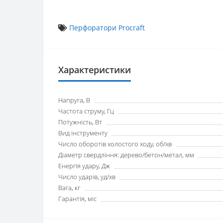
Перфоратори Procraft
Характеристики
Напруга, В
Частота струму, Гц
Потужність, Вт
Вид інструменту
Число оборотів холостого ходу, об/хв
Діаметр свердління: дерево/бетон/метал, мм
Енергія удару, Дж
Число ударів, уд/хв
Вага, кг
Гарантія, міс