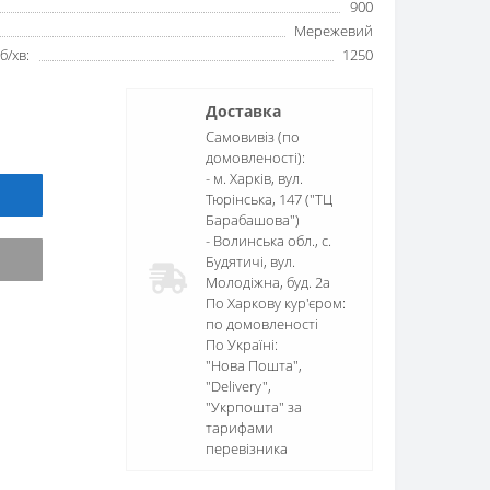
900
Мережевий
б/хв:
1250
Доставка
Самовивіз (по
домовленості):
- м. Харків, вул.
Тюрінська, 147 ("ТЦ
Барабашова")
- Волинська обл., c.
Будятичі, вул.
Молодіжна, буд. 2а
По Харкову кур'єром:
по домовленості
По Україні:
"Нова Пошта",
"Delivery",
"Укрпошта" за
тарифами
перевізника