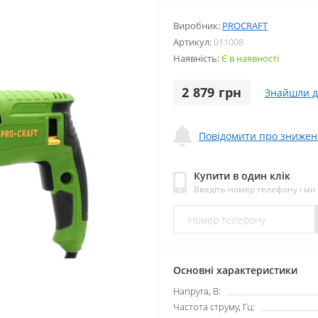
Виробник:
PROCRAFT
Артикул:
011008
Наявність:
Є в наявності
2 879 грн
Знайшли 
Повідомити про знижен
Купити в один клік
Введіть номер телефону і м
Основні характеристики
Напруга, В:
Частота струму, Гц: