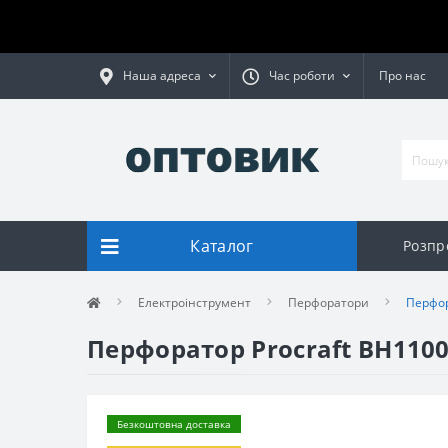
Наша адреса
Час роботи
Про нас
Каталог
Розпр
Електроінструмент
Перфоратори
Перфор
Перфоратор Procraft BH1100
Безкоштовна доставка