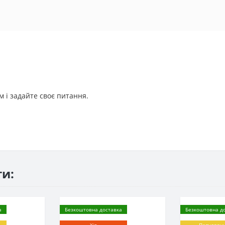
 і задайте своє питання.
ти:
а
Безкоштовна доставка
Безкоштовна д
Хіт
Популярн